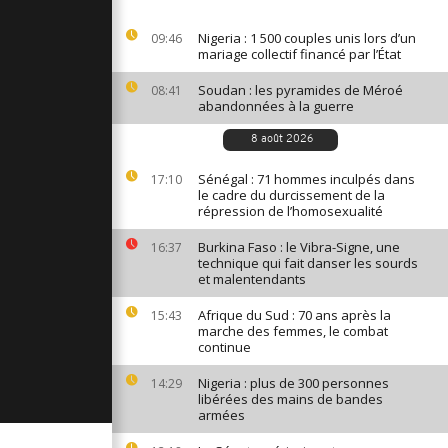
 Pesto, le
t nouvelle
Nigeria : 1 500 couples unis lors d’un
09:46
aux aux 1,9
mariage collectif financé par l’État
Soudan : les pyramides de Méroé
08:41
abandonnées à la guerre
: le
are l'état
he naturelle
8 août 2026
Sénégal : 71 hommes inculpés dans
17:10
le cadre du durcissement de la
 polonais
répression de l’homosexualité
k entre
re du VTT
Burkina Faso : le Vibra-Signe, une
16:37
technique qui fait danser les sourds
et malentendants
Afrique du Sud : 70 ans après la
15:43
marche des femmes, le combat
continue
Nigeria : plus de 300 personnes
14:29
libérées des mains de bandes
armées