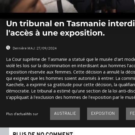
0
seconds
Un tribunal en Tasmanie inter
of
0
l'accès à une exposition.
seconds
Volume
0%
Dernière MAJ:
27/09/2024
La Cour suprême de Tasmanie a statué que le musée d'art mode
violé les lois sur la discrimination en interdisant aux hommes l'
exposition réservée aux femmes. Cette décision a annulé la décisi
qui exigeait que les hommes soient autorisés à entrer. La commis
Kaechele, a exprimé sa gratitude pour cette décision, la qualifian
démocratie. Le tribunal a estimé qu'une section de la loi anti-dis
s'appliquait à l'exclusion des hommes de l'exposition par le mus
AUSTRALIE
EXPOSITION
F
Plus d'actualités sur
PLUS DE NO COMMENT