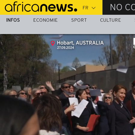
Passer
NO C
au
contenu
INFOS
ECONOMIE
SPORT
CULTURE
principal