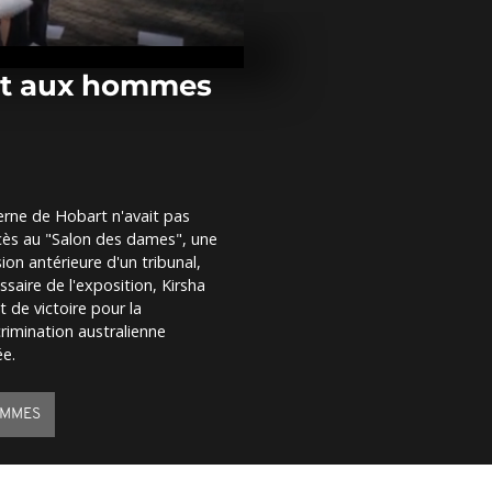
No Comment :
bébé mancho
star des rése
milliard...
dit aux hommes
No Comment 
Portugal décl
de catastrop
face à...
rne de Hobart n'avait pas
Le freestyler
accès au "Salon des dames", une
Dawid Godzie
dans l'histoi
on antérieure d'un tribunal,
sur un...
saire de l'exposition, Kirsha
t de victoire pour la
crimination australienne
ée.
EMMES