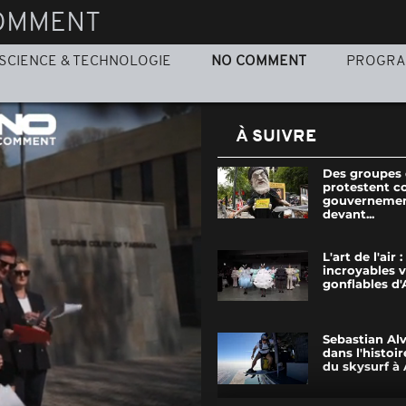
OMMENT
SCIENCE & TECHNOLOGIE
NO COMMENT
PROGR
À SUIVRE
Des groupes 
protestent co
gouvernemen
devant...
L'art de l'air :
incroyables 
gonflables d
Sebastian Al
dans l'histoir
du skysurf à