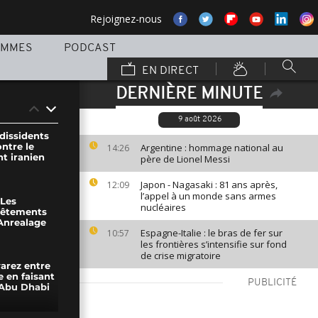
Rejoignez-nous
AMMES
PODCAST
EN DIRECT
DERNIÈRE MINUTE
9 août 2026
dissidents
ntre le
Argentine : hommage national au
14:26
t iranien
père de Lionel Messi
Japon - Nagasaki : 81 ans après,
12:09
l’appel à un monde sans armes
 Les
nucléaires
vêtements
'Anrealage
Espagne-Italie : le bras de fer sur
10:57
les frontières s’intensifie sur fond
de crise migratoire
varez entre
e en faisant
PUBLICITÉ
 Abu Dhabi