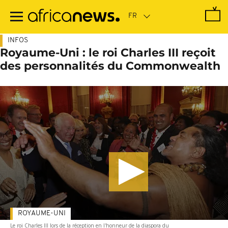
Passer
au
contenu
principal
INFOS
Royaume-Uni : le roi Charles III reçoit
des personnalités du Commonwealth
ROYAUME-UNI
Le roi Charles III lors de la réception en l'honneur de la diaspora du