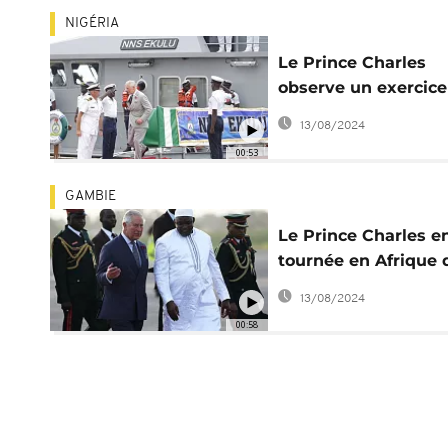
NIGÉRIA
Le Prince Charles
observe un exercice
naval à Lagos
13/08/2024
00:53
GAMBIE
Le Prince Charles e
tournée en Afrique 
l'Ouest
13/08/2024
00:58