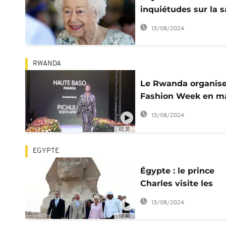
inquiétudes sur la 
de la reine Elizabeth
13/08/2024
RWANDA
Le Rwanda organise
Fashion Week en m
du sommet du
13/08/2024
Commonwealth
01:31
EGYPTE
Égypte : le prince
Charles visite les
pyramides de Gizeh
13/08/2024
00:40