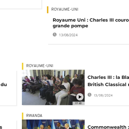
ROYAUME-UNI
Royaume Uni : Charles III cour
grande pompe
13/08/2024
ROYAUME-UNI
Charles III : la Bl
s du
British Classical
pour le couronn
13/08/2024
01:40
RWANDA
s
Commonwealth :