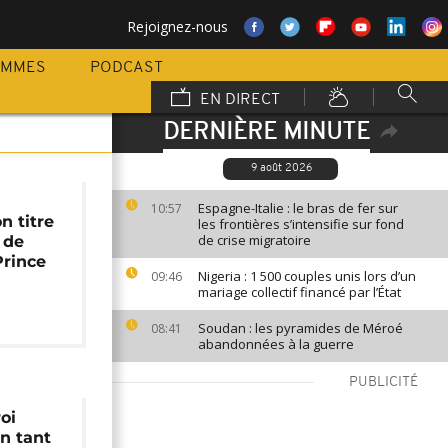
Rejoignez-nous
AMMES
PODCAST
EN DIRECT
DERNIÈRE MINUTE
9 août 2026
Espagne-Italie : le bras de fer sur
10:57
n titre
les frontières s’intensifie sur fond
de crise migratoire
 de
Prince
Nigeria : 1 500 couples unis lors d’un
09:46
mariage collectif financé par l’État
Soudan : les pyramides de Méroé
08:41
abandonnées à la guerre
PUBLICITÉ
roi
en tant