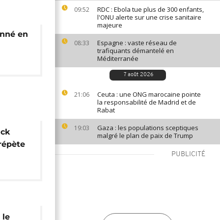
RDC : Ebola tue plus de 300 enfants,
09:52
l'ONU alerte sur une crise sanitaire
majeure
onné en
Espagne : vaste réseau de
08:33
trafiquants démantelé en
Méditerranée
7 août 2026
Ceuta : une ONG marocaine pointe
21:06
la responsabilité de Madrid et de
Rabat
Gaza : les populations sceptiques
19:03
ack
malgré le plan de paix de Trump
 répète
PUBLICITÉ
ement
 le