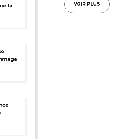
VOIR PLUS
ue la
é
ce
ommage
ince
u