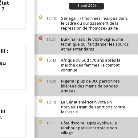
État
8 août 2026
 ?
Sénégal : 71 hommes inculpés dans
17:10
le cadre du durcissement de la
répression de l’homosexualité
Burkina Faso : le Vibra-Signe, une
16:37
technique qui fait danser les sourds
et malentendants
II :
Afrique du Sud : 70 ans après la
15:43
 au
marche des femmes, le combat
continue
Nigeria : plus de 300 personnes
14:29
libérées des mains de bandes
armées
Le Sénat américain vote un
12:18
nouveau train de sanctions contre
III
la Russie
s
Côte d'Ivoire : Djidji Ayokwe, le
11:11
tambour parleur retrouve son
village