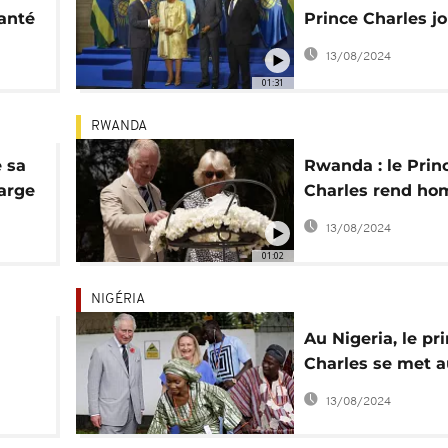
santé
Prince Charles jo
 II
carte de la libert
13/08/2024
01:31
RWANDA
 sa
Rwanda : le Prin
arge
Charles rend h
aux victimes du
13/08/2024
génocide
01:02
NIGÉRIA
Au Nigeria, le pr
Charles se met a
pidgin
13/08/2024