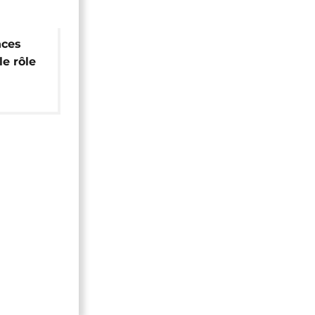
nces
le rôle
s