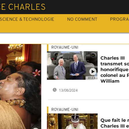
CE CHARLES
SCIENCE & TECHNOLOGIE
NO COMMENT
PROGR
ROYAUME-UNI
Charles III
transmet so
honorifique
colonel au 
01:03
William
13/08/2024
ROYAUME-UNI
Que fait le 
Charles III 