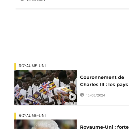
ROYAUME-UNI
Couronnement de
Charles III : les pay
Commonwealth se
13/08/2024
préparent
01:11
ROYAUME-UNI
Royaume-Uni : forte