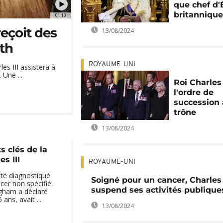
que chef d'
britannique
01:10
reçoit des
13/08/2024
th
ROYAUME-UNI
es III assistera à
Une ...
Roi Charles I
l'ordre de
succession
trône
13/08/2024
 clés de la
es III
ROYAUME-UNI
 été diagnostiqué
Soigné pour un cancer, Charles 
cer non spécifié.
suspend ses activités publique
ngham a déclaré
 ans, avait ...
13/08/2024