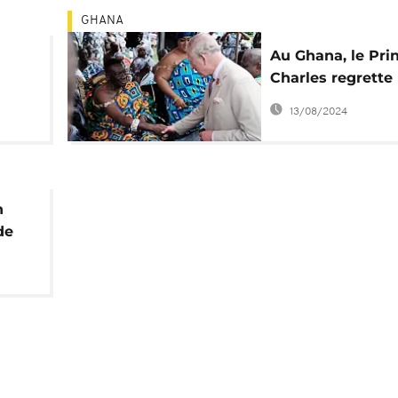
GHANA
Au Ghana, le Pri
Charles regrette 
britannique dan
13/08/2024
"l'atrocité" de
l'esclavage
n
de