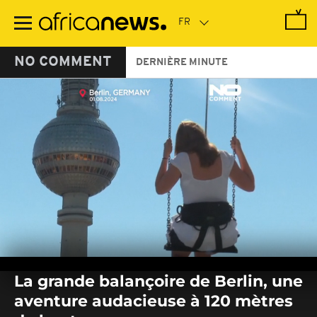
Passer
au
contenu
principal
NO COMMENT
DERNIÈRE MINUTE
0
seconds
La grande balançoire de Berlin, une
of
0
aventure audacieuse à 120 mètres
seconds