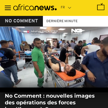
Passer
au
contenu
principal
NO COMMENT
DERNIÈRE MINUTE
0
seconds
No Comment : nouvelles images
of
0
des opérations des forces
seconds