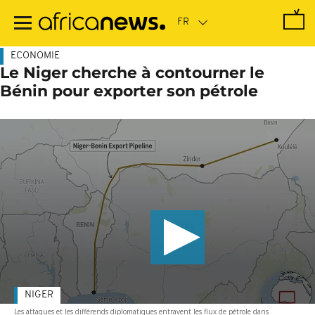
Passer
au
contenu
principal
ECONOMIE
Le Niger cherche à contourner le
Bénin pour exporter son pétrole
NIGER
Les attaques et les différends diplomatiques entravent les flux de pétrole dans