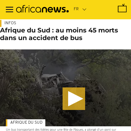
Passer
au
contenu
principal
INFOS
Afrique du Sud : au moins 45 morts
dans un accident de bus
AFRIQUE DU SUD
Un bus transportant des fidèles pour une fête de Pâques, a plongé d’un pont sur