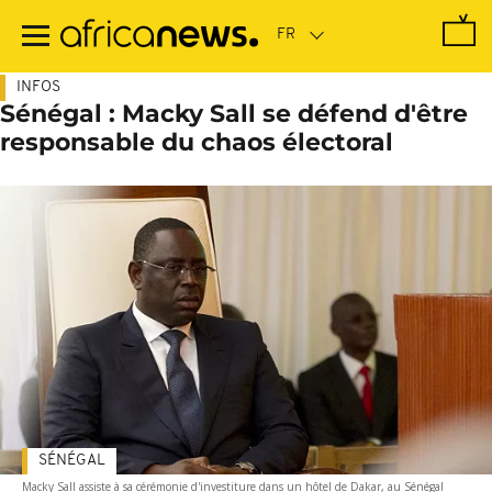
Passer
au
contenu
principal
INFOS
Sénégal : Macky Sall se défend d'être
responsable du chaos électoral
SÉNÉGAL
Macky Sall assiste à sa cérémonie d'investiture dans un hôtel de Dakar, au Sénégal