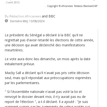
- 2 avril 2012
-
Copyright © africanews
Rebecca Blackwell/AP
and BBC
By Rédaction Africanews
Dernière MAJ:
13/08/2024
Le président du Sénégal a déclaré à la BBC qu'il ne
regrettait pas d'avoir retardé les élections de cette année,
une décision qui avait déclenché des manifestations
meurtrières.
Le vote aura donc lieu dimanche, un mois après la date
initialement prévue.
Macky Sall a déclaré qu'il n'avait pas pris cette décision
seul, mais qu'il répondait aux préoccupations exprimées
par les parlementaires.
" Si l'Assemblée nationale n'avait pas voté la loi et
renvoyé le dossier devant moi, il n'y aurait pas eu de
report de l'élection ", a-t-il déclaré. Il a ajouté : "Je suis
vraiment surpris par les jugements de valeur portés sur