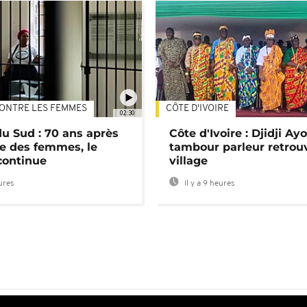
ONTRE LES FEMMES
CÔTE D'IVOIRE
02:30
du Sud : 70 ans après
Côte d'Ivoire : Djidji Ay
e des femmes, le
tambour parleur retrou
continue
village
eures
Il y a 9 heures