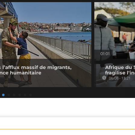
01:01
l’afflux massif de migrants,
Afrique du 
ence humanitaire
fragilise l'i
06/08 - 18:21