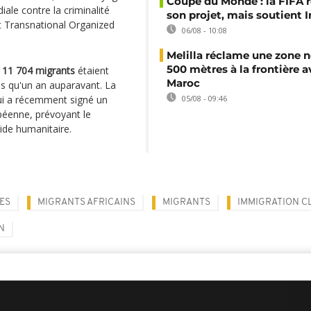
Coupe du Monde : la FIFA 
iale contre la criminalité
son projet, mais soutient 
st Transnational Organized
06/08 - 10:08
Melilla réclame une zone n
500 mètres à la frontière a
e
11 704 migrants
étaient
Maroc
lus qu'un an auparavant. La
qui a récemment signé un
05/08 - 09:46
péenne, prévoyant le
ide humanitaire.
IES
MIGRANTS AFRICAINS
MIGRANTS
IMMIGRATION C
N