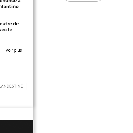
renonce à
Infantino
eutre de
vec le
Voir plus
LANDESTINE