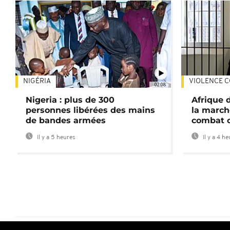
NIGÉRIA
VIOLENCE C
02:08
Nigeria : plus de 300
Afrique 
personnes libérées des mains
la march
de bandes armées
combat 
Il y a 5 heures
Il y a 4 h