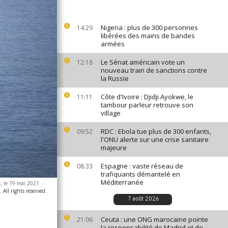
Nigeria : plus de 300 personnes
14:29
libérées des mains de bandes
armées
Le Sénat américain vote un
12:18
nouveau train de sanctions contre
la Russie
Côte d'Ivoire : Djidji Ayokwe, le
11:11
tambour parleur retrouve son
village
RDC : Ebola tue plus de 300 enfants,
09:52
l'ONU alerte sur une crise sanitaire
majeure
Espagne : vaste réseau de
08:33
trafiquants démantelé en
Méditerranée
e, le 19 mai 2021
-
All rights reserved.
7 août 2026
Ceuta : une ONG marocaine pointe
21:06
la responsabilité de Madrid et de