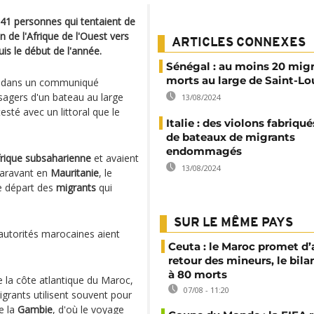
141 personnes qui tentaient de
n de l'Afrique de l'Ouest vers
ARTICLES CONNEXES
is le début de l'année.
Sénégal : au moins 20 mig
morts au large de Saint-Lo
é dans un communiqué
sagers d'un bateau au large
13/08/2024
testé avec un littoral que le
Italie : des violons fabriqué
de bateaux de migrants
endommagés
frique subsaharienne
et avaient
13/08/2024
aravant en
Mauritanie
, le
de départ des
migrants
qui
SUR LE MÊME PAYS
 autorités marocaines aient
Ceuta : le Maroc promet d’
retour des mineurs, le bil
à 80 morts
e la côte atlantique du Maroc,
07/08 - 11:20
igrants utilisent souvent pour
e la
Gambie
, d'où le voyage