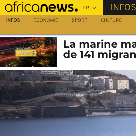
Passer
INFO
au
contenu
INFOS
ECONOMIE
SPORT
CULTURE
principal
La marine ma
de 141 migran