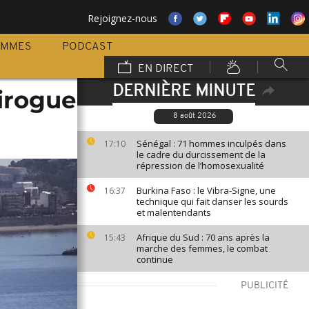
Rejoignez-nous
AMMES
PODCAST
EN DIRECT
DERNIÈRE MINUTE
irogue
8 août 2026
Sénégal : 71 hommes inculpés dans
17:10
le cadre du durcissement de la
répression de l’homosexualité
Burkina Faso : le Vibra-Signe, une
16:37
technique qui fait danser les sourds
et malentendants
Afrique du Sud : 70 ans après la
15:43
marche des femmes, le combat
continue
PUBLICITÉ