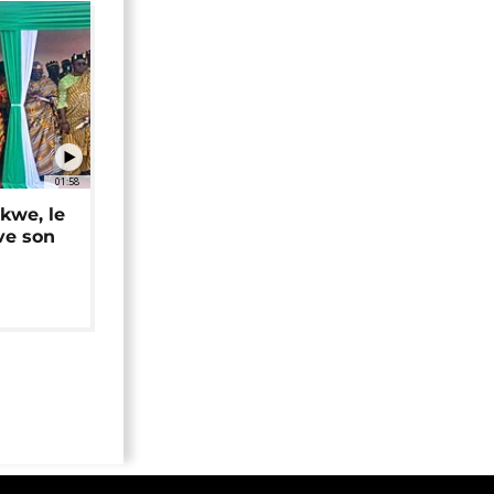
01:58
okwe, le
ve son