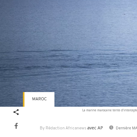
MAROC
La marine marocaine tente d'intercepte
avec AP
Dernière MA
By Rédaction Africanews