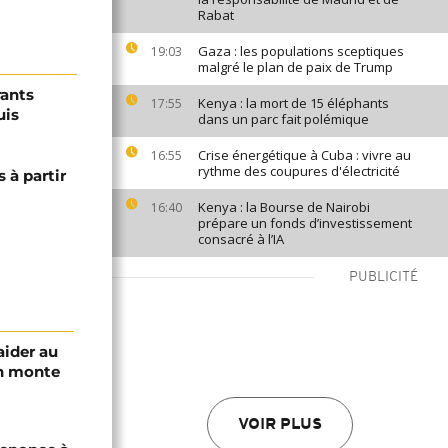
Rabat
Gaza : les populations sceptiques
19:03
malgré le plan de paix de Trump
rants
Kenya : la mort de 15 éléphants
17:55
uis
dans un parc fait polémique
Crise énergétique à Cuba : vivre au
16:55
rythme des coupures d'électricité
s à partir
Kenya : la Bourse de Nairobi
16:40
prépare un fonds d’investissement
consacré à l’IA
PUBLICITÉ
aider au
an monte
VOIR PLUS