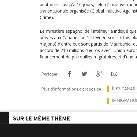
peut durer jusqu'à 10 jours, selon l'Initiative mond
transnationale organisée (Global Initiative Again
Crime).
Le ministère espagnol de l'Intérieur a indiqué qu
arrivés aux Canaries au 15 février, soit six fois p
majorité d'entre eux sont partis de Mauritanie, 
accord de 210 millions d'euros avec l'Union euro
financement de patrouilles migratoires et d'une a
Partager
ÎLES CANAR
Plus d'informations à propos de
IMMIGRATIO
SUR LE MÊME THÈME