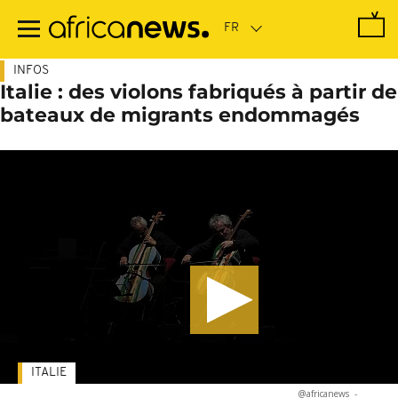
Passer
au
contenu
principal
INFOS
Italie : des violons fabriqués à partir de
bateaux de migrants endommagés
ITALIE
@africanews
-