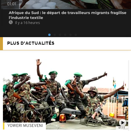
01:01
Afrique du Sud : le départ de travailleurs migrants fragilise
l'industrie textile
Il y a 16 heures
PLUS D'ACTUALITÉS
YOWERI MUSEVENI
01:11