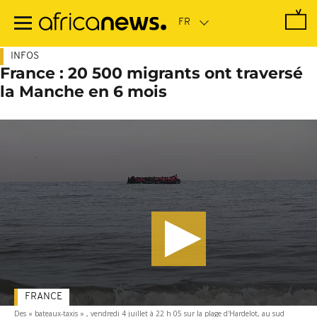
Passer
au
contenu
principal
INFOS
France : 20 500 migrants ont traversé
la Manche en 6 mois
FRANCE
Des « bateaux-taxis » , vendredi 4 juillet à 22 h 05 sur la plage d'Hardelot, au sud