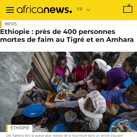
Passer
au
contenu
principal
INFOS
Ethiopie : près de 400 personnes
mortes de faim au Tigré et en Amhara
ETHIOPIE
Des Tigréens font la queue pour recevoir de la nourriture dans un centre d'accueil