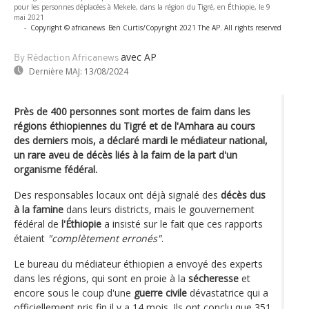
pour les personnes déplacées à Mekele, dans la région du Tigré, en Éthiopie, le 9
mai 2021
-
Copyright © africanews
Ben Curtis/Copyright 2021 The AP. All rights reserved
avec AP
By Rédaction Africanews
Dernière MAJ:
13/08/2024
Près de 400 personnes sont mortes de faim dans les
régions éthiopiennes du Tigré et de l'Amhara au cours
des derniers mois, a déclaré mardi le médiateur national,
un rare aveu de décès liés à la faim de la part d'un
organisme fédéral.
Des responsables locaux ont déjà signalé des
décès dus
à la famine
dans leurs districts, mais le gouvernement
fédéral de
l'Éthiopie
a insisté sur le fait que ces rapports
étaient
"complètement erronés"
.
Le bureau du médiateur éthiopien a envoyé des experts
dans les régions, qui sont en proie à la
sécheresse
et
encore sous le coup d'une
guerre civile
dévastatrice qui a
officiellement pris fin il y a 14 mois. Ils ont conclu que 351