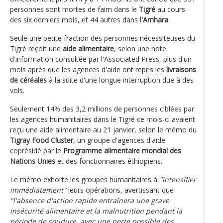
personnes sont mortes de faim dans le
Tigré
au cours
des six derniers mois, et 44 autres dans
l'Amhara
.
Seule une petite fraction des personnes nécessiteuses du
Tigré reçoit une
aide alimentaire
, selon une note
d'information consultée par l'Associated Press, plus d'un
mois après que les agences d'aide ont repris les
livraisons
de céréales
à la suite d'une longue interruption due à des
vols.
Seulement 14% des 3,2 millions de personnes ciblées par
les agences humanitaires dans le Tigré ce mois-ci avaient
reçu une aide alimentaire au 21 janvier, selon le mémo du
Tigray Food Cluster
, un groupe d'agences d'aide
coprésidé par le
Programme alimentaire mondial des
Nations Unies
et des fonctionnaires éthiopiens.
Le mémo exhorte les groupes humanitaires à
"intensifier
immédiatement"
leurs opérations, avertissant que
"l'absence d'action rapide entraînera une grave
insécurité alimentaire et la malnutrition pendant la
période de soudure, avec une perte possible des