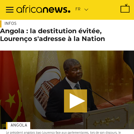
Passer
au
contenu
principal
INFOS
Angola : la destitution évitée,
Lourenço s'adresse à la Nation
ANGOLA
Le président angolais Joao Lourenço face aux parlementaires, lors de son discours, le