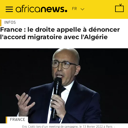
Passer
au
contenu
principal
INFOS
France : le droite appelle à dénoncer
l'accord migratoire avec l'Algérie
FRANCE
Eric Ciotti lors d'un meeting de campagne, le 13 février 2022 à Paris
-