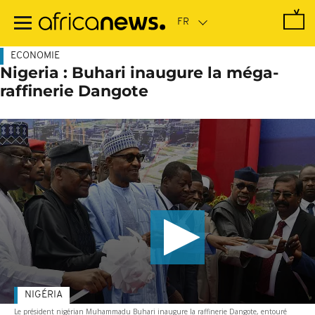
Passer
au
contenu
principal
ECONOMIE
Nigeria : Buhari inaugure la méga-
raffinerie Dangote
NIGÉRIA
Le président nigérian Muhammadu Buhari inaugure la raffinerie Dangote, entouré