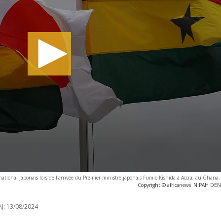
ional japonais lors de l'arrivée du Premier ministre japonais Fumio Kishida à Accra, au Ghana,
Copyright © africanews
NIPAH DENN
J:
13/08/2024