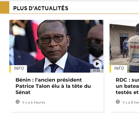
PLUS D'ACTUALITÉS
INFO
INFO
01:02
Bénin : l'ancien président
RDC : su
Patrice Talon élu à la tête du
un batea
Sénat
testés et
Il y a 6 heures
Il y a 8 h