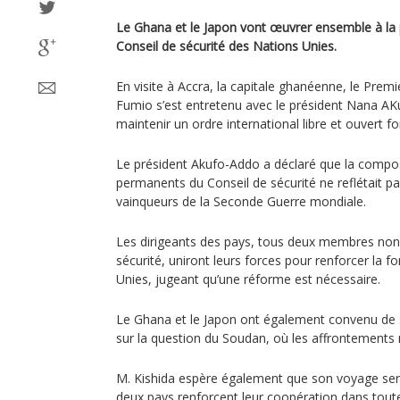
Le Ghana et le Japon vont œuvrer ensemble à la
Conseil de sécurité des Nations Unies.
En visite à Accra, la capitale ghanéenne, le Premi
Fumio s’est entretenu avec le président Nana AK
maintenir un ordre international libre et ouvert fon
Le président Akufo-Addo a déclaré que la compo
permanents du Conseil de sécurité ne reflétait pas 
vainqueurs de la Seconde Guerre mondiale.
Les dirigeants des pays, tous deux membres no
sécurité, uniront leurs forces pour renforcer la f
Unies, jugeant qu’une réforme est nécessaire.
Le Ghana et le Japon ont également convenu de
sur la question du Soudan, où les affrontements m
M. Kishida espère également que son voyage serv
deux pays renforcent leur coopération dans tout