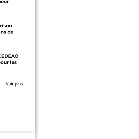
neur
prison
ons de
a CEDEAO
our les
Voir plus