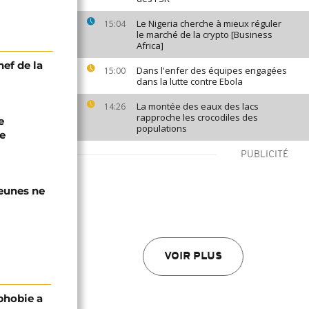
Le Nigeria cherche à mieux réguler
15:04
le marché de la crypto [Business
Africa]
hef de la
Dans l'enfer des équipes engagées
15:00
dans la lutte contre Ebola
La montée des eaux des lacs
14:26
rapproche les crocodiles des
e
populations
e
PUBLICITÉ
jeunes ne
VOIR PLUS
phobie a