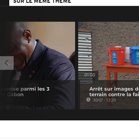
SUR LE MÊME THÈME
01:00
ganèse parmi les 3
Arrêt sur images du
 le Gabon
terrain contre la 
30/07 - 12:20