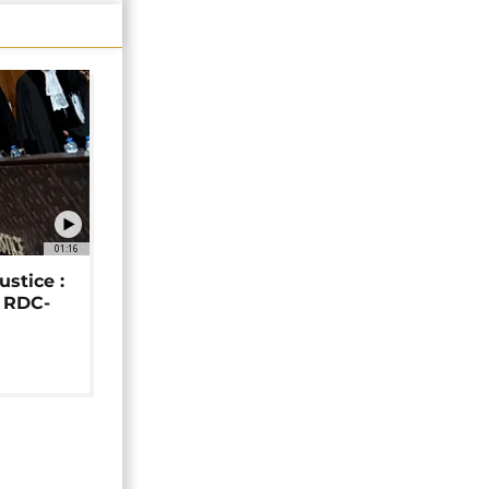
01:16
ustice :
e RDC-