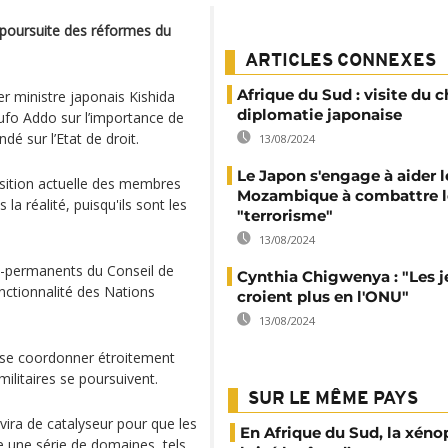
 poursuite des réformes du
ARTICLES CONNEXES
Afrique du Sud : visite du c
er ministre japonais Kishida
diplomatie japonaise
ufo Addo sur l’importance de
dé sur l’Etat de droit.
13/08/2024
Le Japon s'engage à aider l
sition actuelle des membres
Mozambique à combattre l
la réalité, puisqu'ils sont les
"terrorisme"
13/08/2024
n-permanents du Conseil de
Cynthia Chigwenya : "Les 
onctionnalité des Nations
croient plus en l'ONU"
13/08/2024
 se coordonner étroitement
ilitaires se poursuivent.
SUR LE MÊME PAYS
ira de catalyseur pour que les
En Afrique du Sud, la xéno
e une série de domaines, tels