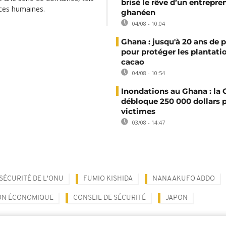
brisé le rêve d’un entrepre
rces humaines.
ghanéen
04/08 - 10:04
Ghana : jusqu'à 20 ans de 
pour protéger les plantati
cacao
04/08 - 10:54
Inondations au Ghana : l
débloque 250 000 dollars p
victimes
03/08 - 14:47
SÉCURITÉ DE L'ONU
FUMIO KISHIDA
NANA AKUFO ADDO
ON ÉCONOMIQUE
CONSEIL DE SÉCURITÉ
JAPON