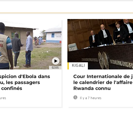
KIGALI
02:05
spicion d'Ebola dans
Cour Internationale de j
u, les passagers
le calendrier de l'affair
 confinés
Rwanda connu
eures
Il y a 7 heures