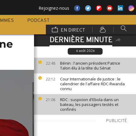
Rejoignez-nous
AMMES
PODCAST
EN DIRECT
DERNIÈRE MINUTE
une
6 août 2026
Bénin : l'ancien président Patrice
22:48
Talon élu à la tête du Sénat
Cour Internationale de justice : le
22:12
calendrier de l'affaire RDC-Rwanda
connu
RDC : suspicion d'Ebola dans un
21:08
bateau, les passagers testés et
confinés
PUBLICITÉ