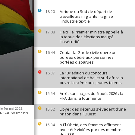
Afrique du Sud : le départ de
18:20
travailleurs migrants fragilise
l'industrie textile
Haïti : le Premier ministre appelle à
17:08
la tenue des élections malgré
l'insécurité
Ceuta : la Garde civile ouvre un
16:44
bureau dédié aux personnes
portées disparues
La 13ᵉ édition du concours
16:37
international de ballet sud-africain
ouvre la scène aux jeunes talents
Arrêt sur images du 6 août 2026 : la
15:54
FIFA dans la tourmente
 le 1er mai 2023.
-
Libye : des détenus s'évadent d'une
15:52
IS/AFP or licensors
prison dans l'Ouest
A El-Obeid, des femmes affirment
15:34
avoir été violées par des membres
des FSR