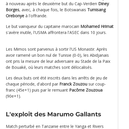
à nouveau après le deuxième but du Cap-Verdien
Diney
Borges
, avec, à chaque fois, le Botswanais
Tumisang
Orebonye
à l'offrande.
Le but vainqueur du capitaine marocain
Mohamed Hrimat
s'avère inutile, l'USMA affrontera l'ASEC dans 10 jours.
Les Mimos sont parvenus à sortir l'US Monastir. Après
avoir ramené un bon nul de Tunisie (0-0), les Abidjanais
ont pris la mesure de leur adversaire au Stade de la Paix
de Bouaké, où leurs matches sont délocalisés.
Les deux buts ont été inscrits dans les arrêts de jeu de
chaque période, d'abord par
Franck Zouzou
sur coup-
franc (45e+1) puis par le remuant
Pacôme Zouzoua
(90e+1).
L'exploit des Marumo Gallants
Match perturbé en Tanzanie entre le Yanga et Rivers