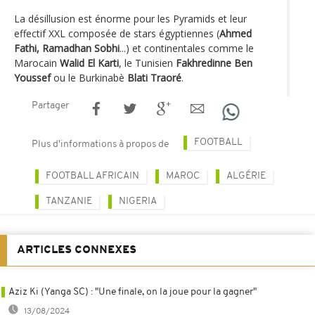
La désillusion est énorme pour les Pyramids et leur
effectif XXL composée de stars égyptiennes (
Ahmed
Fathi, Ramadhan Sobhi
...) et continentales comme le
Marocain
Walid El Karti
, le Tunisien
Fakhredinne Ben
Youssef
ou le Burkinabè
Blati Traoré
.
Partager
FOOTBALL
Plus d'informations à propos de
FOOTBALL AFRICAIN
MAROC
ALGÉRIE
TANZANIE
NIGERIA
ARTICLES CONNEXES
Aziz Ki (Yanga SC) : "Une finale, on la joue pour la gagner"
13/08/2024