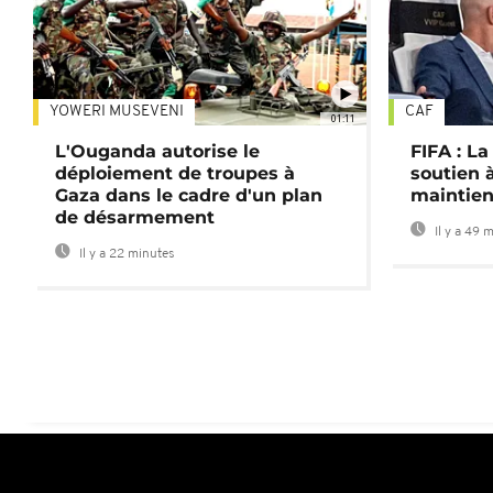
YOWERI MUSEVENI
CAF
01:11
L'Ouganda autorise le
FIFA : L
déploiement de troupes à
soutien à
Gaza dans le cadre d'un plan
maintien
de désarmement
Il y a 49 
Il y a 22 minutes