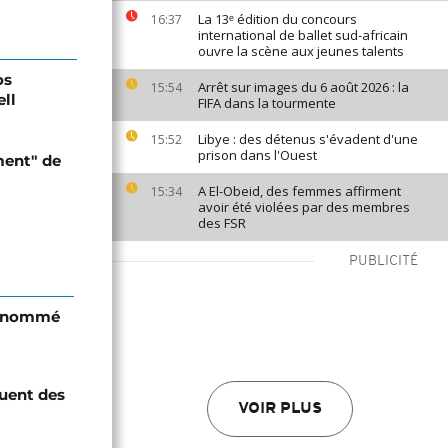
La 13ᵉ édition du concours
16:37
international de ballet sud-africain
ouvre la scène aux jeunes talents
os
Arrêt sur images du 6 août 2026 : la
15:54
ell
FIFA dans la tourmente
Libye : des détenus s'évadent d'une
15:52
prison dans l'Ouest
ment" de
A El-Obeid, des femmes affirment
15:34
avoir été violées par des membres
des FSR
PUBLICITÉ
i nommé
quent des
VOIR PLUS