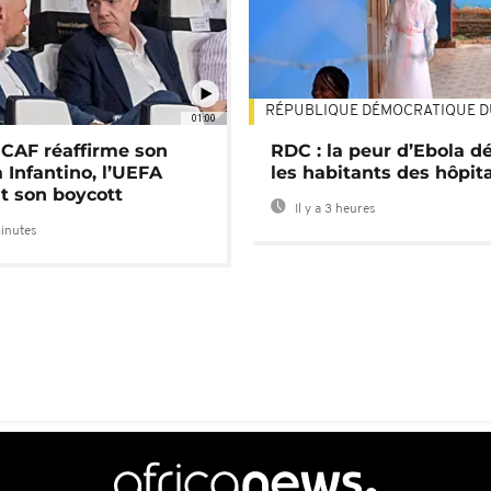
RÉPUBLIQUE DÉMOCRATIQUE 
01:00
a CAF réaffirme son
RDC : la peur d’Ebola d
 Infantino, l’UEFA
les habitants des hôpit
t son boycott
Il y a 3 heures
minutes