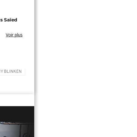
s Saïed
Voir plus
Y BLINKEN