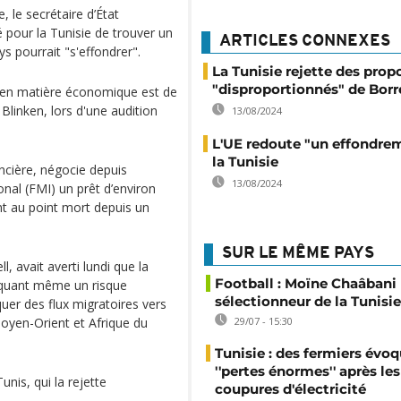
 le secrétaire d’État
é pour la Tunisie de trouver un
ARTICLES CONNEXES
s pourrait "s'effondrer".
La Tunisie rejette des prop
"disproportionnés" de Borr
re en matière économique est de
Blinken, lors d'une audition
13/08/2024
L'UE redoute "un effondre
la Tunisie
ancière, négocie depuis
13/08/2024
nal (FMI) un prêt d’environ
ont au point mort depuis un
SUR LE MÊME PAYS
, avait averti lundi que la
Football : Moïne Chaâban
voquant même un risque
sélectionneur de la Tunisie
uer des flux migratoires vers
 Moyen-Orient et Afrique du
29/07 - 15:30
Tunisie : des fermiers évo
''pertes énormes'' après les
nis, qui la rejette
coupures d'électricité