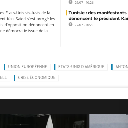
29/07 - 10:26
es Etats-Unis vis-à-vis de la
Tunisie : des manifestants
dénoncent le président Kaï
ent Kais Saied s'est arrogé les
rtis d'opposition dénoncent en
27/07 - 10:20
jeune démocratie issue de la
UNION EUROPÉENNE
ETATS-UNIS D'AMÉRIQUE
ANTON
ELL
CRISE ÉCONOMIQUE