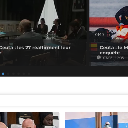
01:10
Ceuta : les 27 réaffirment leur
Ceuta : le 
e
enquête
03/08 - 12:35