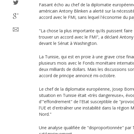
Faisant écho au chef de la diplomatie européenne,
américain Antony Blinken a alerté sur la nécessit
accord avec le FMI, sans lequel l'économie du pay
"La chose la plus importante qu'ils puissent fai
trouver un accord avec le FMI", a déclaré Antony 
devant le Sénat à Washington.
La Tunisie, qui est en proie à une grave crise fin
plusieurs mois avec le Fonds monétaire internatio
deux milliards de dollars. Mais les discussions s
accord de principe annoncé mi-octobre.
Le chef de la diplomatie européenne, Josep Borrell
situation en Tunisie était «très dangereuse», é
d'"effondrement" de l'Etat susceptible de "provoq
l'UE et d'entraîner une instabilité dans la région
Nord."
Une analyse qualifiée de "disproportionnée" par Tu
catégoriquement.