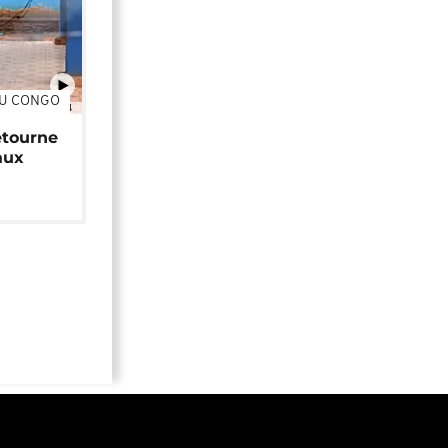
DU CONGO
01:34
étourne
aux