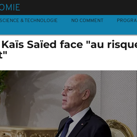
OMIE
SCIENCE & TECHNOLOGIE
NO COMMENT
PROGR
 Kaïs Saïed face "au risqu
t"