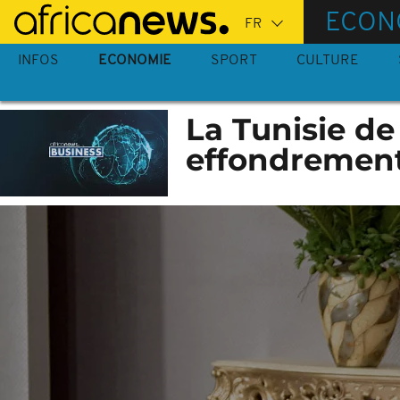
Passer
ECON
au
contenu
INFOS
ECONOMIE
SPORT
CULTURE
principal
La Tunisie de
effondremen