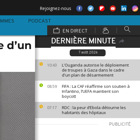
Rejoignez-nous
AMMES
PODCAST
EN DIRECT
DERNIÈRE MINUTE
e d’un
7 août 2026
L'Ouganda autorise le déploiement
10:43
de troupes à Gaza dans le cadre
d'un plan de désarmement
FIFA : La CAF réaffirme son soutien à
08:59
Infantino, l’UEFA maintient son
boycott
RDC : la peur d’Ebola détourne les
07:17
habitants des hôpitaux
PUBLICITÉ