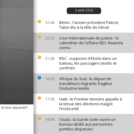
6 août 2026
Bénin : l'ancien président Patrice
22:48
Talon élu à la tête du Sénat
Cour Internationale de justice : le
22:12
calendrier de l'affaire RDC-Rwanda
connu
RDC : suspicion d'Ebola dans un
21:08
bateau, les passagers testés et
confinés
Afrique du Sud : le départ de
18:20
travailleurs migrants fragilise
l'industrie textile
Haïti : le Premier ministre appelle à
17:08
la tenue des élections malgré
© Fethi Belaid/AFP
l'insécurité
Ceuta : la Garde civile ouvre un
16:44
bureau dédié aux personnes
portées disparues