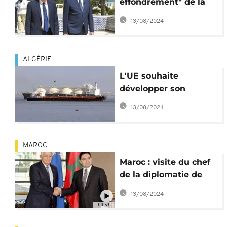
effondrement" de la
Tunisie
13/08/2024
ALGÉRIE
L'UE souhaite
développer son
partenariat
13/08/2024
énergétique avec
l'Algérie
MAROC
Maroc : visite du chef
de la diplomatie de
l'UE sur fond de
13/08/2024
corruption
00:59