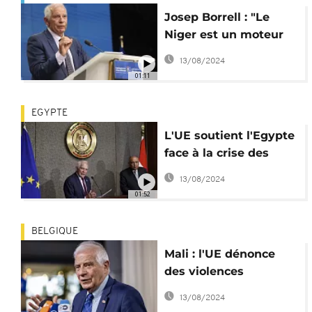
Josep Borrell : "Le
Niger est un moteur
économique pour le
13/08/2024
Sahel"
01:11
EGYPTE
L'UE soutient l'Egypte
face à la crise des
réfugiés soudanais
13/08/2024
01:52
BELGIQUE
Mali : l'UE dénonce
des violences
"injustifiables" à
13/08/2024
Moura