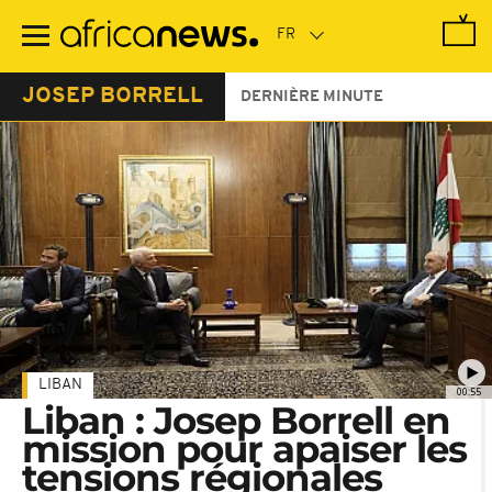
Passer
au
contenu
principal
JOSEP BORRELL
DERNIÈRE MINUTE
LIBAN
00:55
Liban : Josep Borrell en
mission pour apaiser les
tensions régionales