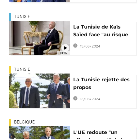
TUNISIE
La Tunisie de Kaïs
Saïed face "au risque
d’un effondrement"
13/08/2024
01:16
TUNISIE
La Tunisie rejette des
propos
"disproportionnés" de
13/08/2024
Borrell
BELGIQUE
L'UE redoute "un