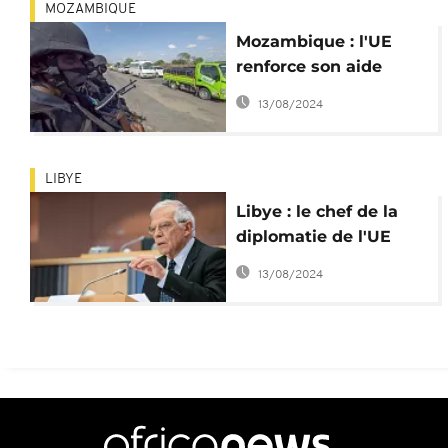
MOZAMBIQUE
Mozambique : l'UE
renforce son aide
militaire après des
13/08/2024
attaques
LIBYE
Libye : le chef de la
diplomatie de l'UE
condamne
13/08/2024
"l'ingérence de la
Turquie"