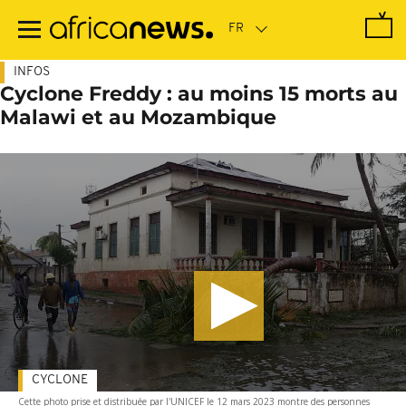
Passer
au
contenu
principal
INFOS
Cyclone Freddy : au moins 15 morts au
Malawi et au Mozambique
CYCLONE
Cette photo prise et distribuée par l'UNICEF le 12 mars 2023 montre des personnes