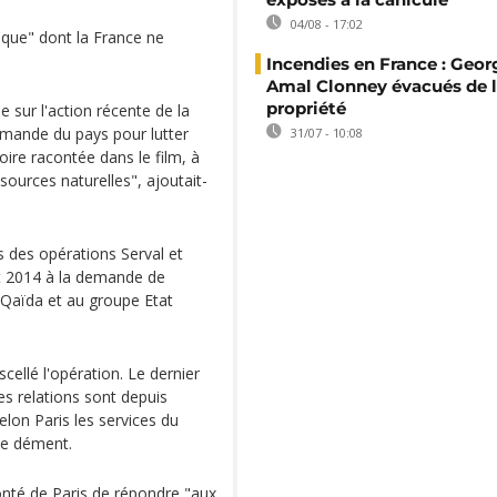
04/08 - 17:02
tique" dont la France ne
Incendies en France : Geor
Amal Clonney évacués de 
propriété
e sur l'action récente de la
emande du pays pour lutter
31/07 - 10:08
oire racontée dans le film, à
sources naturelles", ajoutait-
ts des opérations Serval et
t 2014 à la demande de
l-Qaïda et au groupe Etat
cellé l'opération. Le dernier
Les relations sont depuis
elon Paris les services du
te dément.
lonté de Paris de répondre "aux