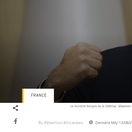
FRANCE
Volume
Le ministre français de la Défense, Sébastie
90%
Dernière MAJ:
13/08/2
By Rédaction Africanews