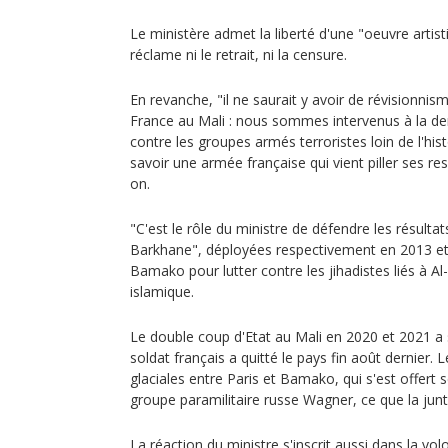
Le ministère admet la liberté d'une "oeuvre artis
réclame ni le retrait, ni la censure.
En revanche, "il ne saurait y avoir de révisionnism
France au Mali : nous sommes intervenus à la d
contre les groupes armés terroristes loin de l'hist
savoir une armée française qui vient piller ses res
on.
"C'est le rôle du ministre de défendre les résulta
Barkhane", déployées respectivement en 2013 e
Bamako pour lutter contre les jihadistes liés à A
islamique.
Le double coup d'Etat au Mali en 2020 et 2021 a s
soldat français a quitté le pays fin août dernier. 
glaciales entre Paris et Bamako, qui s'est offert s
groupe paramilitaire russe Wagner, ce que la jun
La réaction du ministre s'inscrit aussi dans la vo