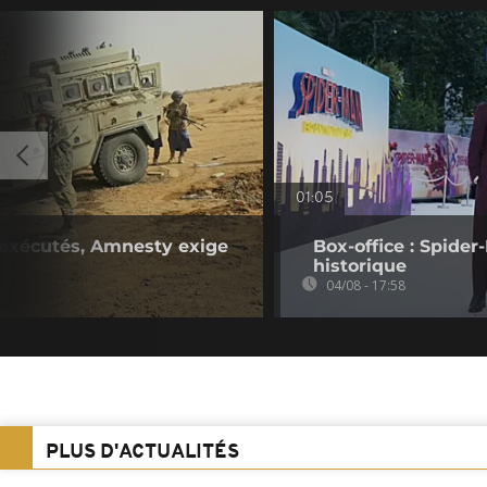
01:05
s exécutés, Amnesty exige
Box-office : Spide
historique
04/08 - 17:58
PLUS D'ACTUALITÉS