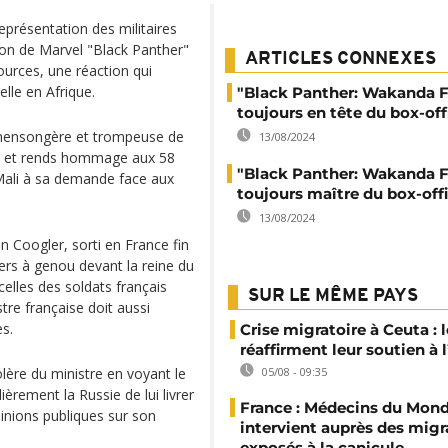
présentation des militaires
ion de Marvel "Black Panther"
ARTICLES CONNEXES
ources, une réaction qui
lle en Afrique.
"Black Panther: Wakanda F
toujours en tête du box-off
mensongère et trompeuse de
13/08/2024
se et rends hommage aux 58
"Black Panther: Wakanda F
 Mali à sa demande face aux
toujours maître du box-off
13/08/2024
 Coogler, sorti en France fin
ers à genou devant la reine du
elles des soldats français
SUR LE MÊME PAYS
tre française doit aussi
es.
Crise migratoire à Ceuta : l
réaffirment leur soutien à
lère du ministre en voyant le
05/08 - 09:35
ièrement la Russie de lui livrer
France : Médecins du Mon
inions publiques sur son
intervient auprès des migr
exposés à la canicule