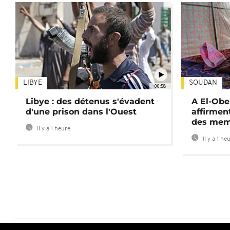
LIBYE
SOUDAN
00:58
Libye : des détenus s'évadent
A El-Obe
d'une prison dans l'Ouest
affirment
des mem
Il y a 1 heure
Il y a 1 he