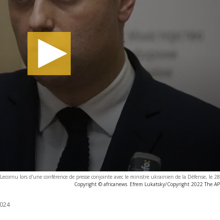
n Lecornu lors d'une conférence de presse conjointe avec le ministre ukrainien de la Défense, le 
Copyright © africanews
Efrem Lukatsky/Copyright 2022 The AP. 
024