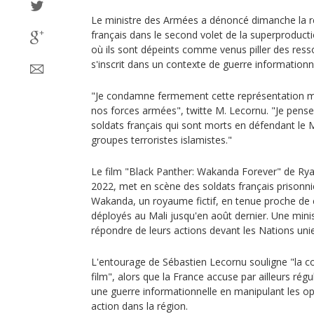
Le ministre des Armées a dénoncé dimanche la re
français dans le second volet de la superproduct
où ils sont dépeints comme venus piller des ress
s'inscrit dans un contexte de guerre informationne
"Je condamne fermement cette représentation 
nos forces armées", twitte M. Lecornu. "Je pen
soldats français qui sont morts en défendant le
groupes terroristes islamistes."
Le film "Black Panther: Wakanda Forever" de Ryan
2022, met en scène des soldats français prisonni
Wakanda, un royaume fictif, en tenue proche de c
déployés au Mali jusqu'en août dernier. Une minis
répondre de leurs actions devant les Nations uni
L'entourage de Sébastien Lecornu souligne "la co
film", alors que la France accuse par ailleurs régul
une guerre informationnelle en manipulant les op
action dans la région.