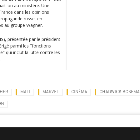
nait-on au ministère. Une
 France dans les opinions
propagande russe, en
liés au groupe Wagner.
S), présentée par le président
rigé parmi les "fonctions
" qui inclut la lutte contre les
.
THER
MALI
MARVEL
CINÉMA
CHADWICK BOSEM
ON