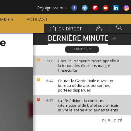
Rejoignez-nous
AMMES
PODCAST
EN DIRECT
DERNIÈRE MINUTE
ue
6 août 2026
Haïti : le Premier ministre appelle à
17:08
la tenue des élections malgré
l'insécurité
Ceuta : la Garde civile ouvre un
16:44
bureau dédié aux personnes
portées disparues
La 13ᵉ édition du concours
16:37
international de ballet sud-africain
ouvre la scène aux jeunes talents
PUBLICITÉ