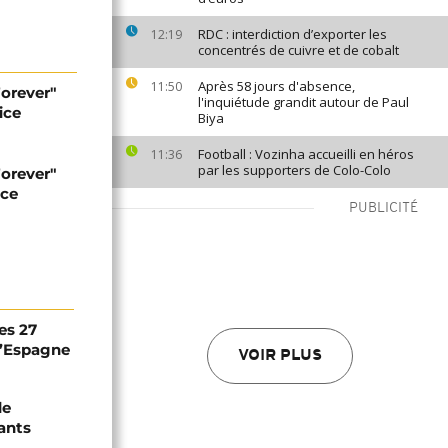
RDC : interdiction d’exporter les
12:19
concentrés de cuivre et de cobalt
Après 58 jours d'absence,
11:50
orever"
l'inquiétude grandit autour de Paul
ice
Biya
Football : Vozinha accueilli en héros
11:36
par les supporters de Colo-Colo
orever"
ice
PUBLICITÉ
es 27
 l’Espagne
VOIR PLUS
de
ants