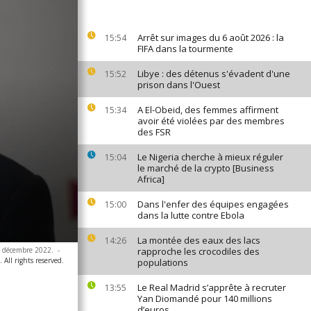
Arrêt sur images du 6 août 2026 : la
15:54
FIFA dans la tourmente
Libye : des détenus s'évadent d'une
15:52
prison dans l'Ouest
A El-Obeid, des femmes affirment
15:34
avoir été violées par des membres
des FSR
Le Nigeria cherche à mieux réguler
15:04
le marché de la crypto [Business
Africa]
Dans l'enfer des équipes engagées
15:00
dans la lutte contre Ebola
La montée des eaux des lacs
14:26
28 décembre 2022.
-
rapproche les crocodiles des
All rights reserved.
populations
Le Real Madrid s’apprête à recruter
13:55
Yan Diomandé pour 140 millions
d’euros