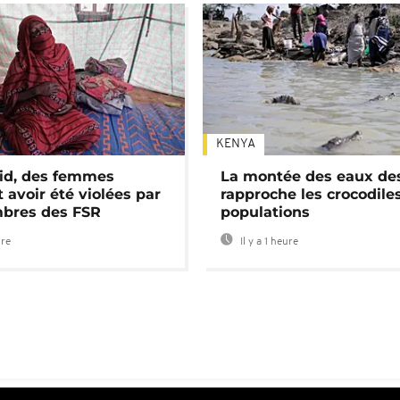
KENYA
id, des femmes
La montée des eaux des
 avoir été violées par
rapproche les crocodile
bres des FSR
populations
ure
Il y a 1 heure