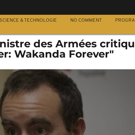
S
SCIENCE & TECHNOLOGIE
NO COMMENT
PROGR
inistre des Armées critiq
er: Wakanda Forever"