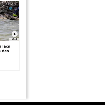
02:04
 lacs
s des