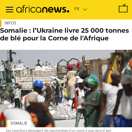
Passer
au
contenu
principal
INFOS
Somalie : l’Ukraine livre 25 000 tonnes
de blé pour la Corne de l'Afrique
SOMALIE
Des travailleurs déchargent des marchandises d'un navire à quai dans le port