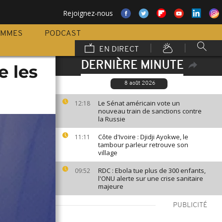
Rejoignez-nous
AMMES
PODCAST
EN DIRECT
DERNIÈRE MINUTE
e les
8 août 2026
Le Sénat américain vote un
12:18
nouveau train de sanctions contre
la Russie
Côte d'Ivoire : Djidji Ayokwe, le
11:11
tambour parleur retrouve son
village
RDC : Ebola tue plus de 300 enfants,
09:52
l'ONU alerte sur une crise sanitaire
majeure
PUBLICITÉ