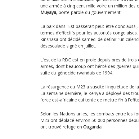
une armée à cinq cent mille voire un million des 
Muyaya
, porte-parole du gouvernement
La paix dans l’Est passerait peut-être donc aussi
termes d’effectifs pour les autorités congolaises. 
Kinshasa ont décidé samedi de définir "un calendr
désescalade signé en juillet.
L'est de la RDC est en proie depuis près de troi
armés, dont beaucoup ont hérité des guerres qui 
suite du génocide rwandais de 1994.
La résurgence du M23 a suscité l'inquiétude de 
La semaine dernière, le Kenya a déployé des tro
force est-africaine qui tente de mettre fin à l'eff
Selon les Nations unies, les combats entre les f
M23 ont déplacé environ 50 000 personnes depui
ont trouvé refuge en
Ouganda
.