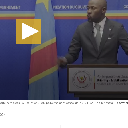
porte-parole des FARDC et celui du gouvernement congolais le 05/11/2022 à Kinshasa
-
Copyrig
024