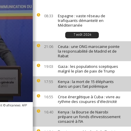
Espagne : vaste réseau de
08:33
trafiquants démantelé en
Méditerranée
7 août 2026
Ceuta : une ONG marocaine pointe
21:06
la responsabilité de Madrid et de
Rabat
Gaza : les populations sceptiques
19:03
malgré le plan de paix de Trump
Kenya : la mort de 15 éléphants
17:55
dans un parc fait polémique
Crise énergétique à Cuba : vivre au
16:55
rythme des coupures d'électricité
ht © africanews
AFP
Kenya : la Bourse de Nairobi
16:40
prépare un fonds d’investissement
consacré à l’IA