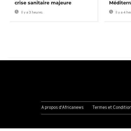
crise sanitaire majeure
Méditerr
Il y a 3 heures
Il y a 4 h
A propos d'Africanews
Termes et Conditio