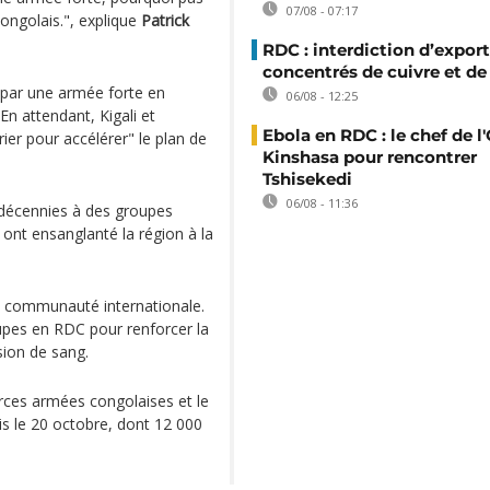
07/08 - 07:17
congolais.", explique
Patrick
RDC : interdiction d’export
concentrés de cuivre et de
, par une armée forte en
06/08 - 12:25
En attendant, Kigali et
Ebola en RDC : le chef de l
ier pour accélérer" le plan de
Kinshasa pour rencontrer
Tshisekedi
06/08 - 11:36
s décennies à des groupes
ont ensanglanté la région à la
la communauté internationale.
upes en RDC pour renforcer la
usion de sang.
orces armées congolaises et le
s le 20 octobre, dont 12 000