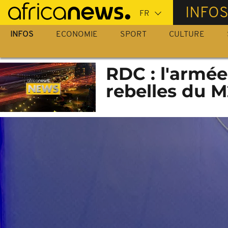
Passer
INFO
au
contenu
INFOS
ECONOMIE
SPORT
CULTURE
principal
RDC : l'armée
rebelles du 