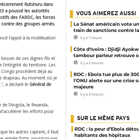
et récemment Rutshuru dans
23 a poussé les autorités
VOUS AIMEREZ AUSSI
ctifs des FARDC, les forces
s contre des groupes armés.
Le Sénat américain vote u
train de sanctions contre l
ncé l’appel à la mobilisation
Il y a 1 heure
Côte d'Ivoire : Djidji Ayokw
tambour parleur retrouve s
besoin de ses dignes fils et
Il y a 2 heures
l'intégrité du territoire. Les
u Congo procèdent déjà au
RDC : Ebola tue plus de 300
 le drapeau. Au moment où je
l'ONU alerte sur une crise s
.", a déclaré le
Général de
majeure
Il y a 3 heures
de de l’Angola, le Rwanda,
'accélérer les efforts pour
SUR LE MÊME PAYS
RDC : la peur d’Ebola déto
ue les autres captent, il faut
habitants des hôpitaux
 une armée forte, pourquoi pas