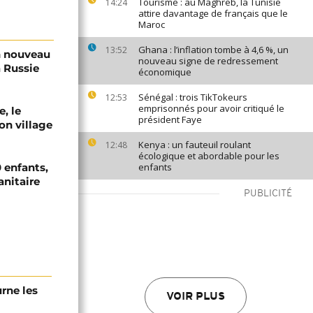
Tourisme : au Maghreb, la Tunisie
14:24
attire davantage de français que le
Maroc
Ghana : l’inflation tombe à 4,6 %, un
13:52
n nouveau
nouveau signe de redressement
a Russie
économique
Sénégal : trois TikTokeurs
12:53
emprisonnés pour avoir critiqué le
e, le
président Faye
on village
Kenya : un fauteuil roulant
12:48
écologique et abordable pour les
 enfants,
enfants
anitaire
PUBLICITÉ
urne les
VOIR PLUS