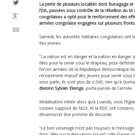
La perte de plusieurs localités dont Bunagaga 
l’Est, passées sous contrôle de la rébellion du M 
congolaises a opté pour le renforcement des effe
armées congolaise engagées sur plusieurs front
Samedi, les autorités militaires congolaises ont la
des jeunes.
"La nation est en danger et la nation en danger a 
filles pour la servir sous le drapeau, pour défendre 
forces armées de la République démocratique d
recrutement massif des jeunes pour servir sous
vous parle, ils sont plus de 2 000, rien qu'à Goma
division Sylvain Ekenge
, porte-parole de l'armée.
Mobilisation initiée alors qu’à Luanda, sous l’égi
soutien supposé du M23, et la RDC ont convenu d
désamorcer leur pomme de discorde.
"Le bon voisinage n'est pas toujours le message q
donc aller sur la dissuasion qui est celle d'avoir