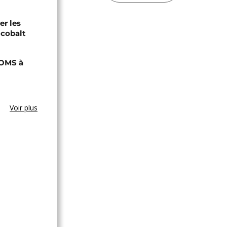
er les
 cobalt
'OMS à
Voir plus