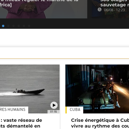
rica]
sauvetage 
06/08 - 12:23
TRES HUMAINS
CUBA
01:18
: vaste réseau de
Crise énergétique à Cub
nts démantelé en
vivre au rythme des co