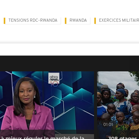
TENSIONS RDC-RWANDA
RWANDA
EXERCICES MILITAI
01:01
 à mieux réguler le marché de la
308 otages 