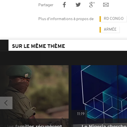
Partager
RD CONGO
Plus d'informations à propos de
ARMÉE
SUR LE MÊME THÈME
11:19
 : les familles récupèrent
Le Nigeria cherche