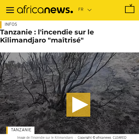
Passer
au
contenu
principal
INFOS
Tanzanie : l'incendie sur le
Kilimandjaro "maîtrisé"
TANZANIE
Image de l'incendie sur le Kilimandjaro
-
Copyright © africanews
CLEARED