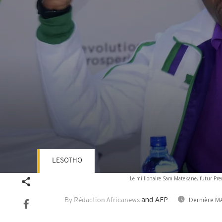
LESOTHO
Volume
Le millionaire Sam Matekane, futur Pre
90%
and AFP
Dernière MA
By Rédaction Africanews