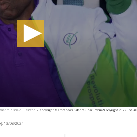
mier ministre du Lesotho
-
Copyright © africanews
Silence Charumbira/Copyright 2022 The AP. 
J:
13/08/2024