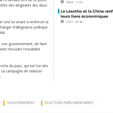
24/04 - 11:05
côtés des dirigeants des deux
Le Lesotho et la Chine ren
leurs liens économiques
r une loi visant à renforcer la
12/01 - 09:48
 changer d'allégeance politique
dat.
e son gouvernement, de faire
ent résoudre l'instabilité
che du pays, qui est l'un des
de sa campagne de relancer
.
GOUVERNEMENT
ELECTIONS PARLEMENTAIRES