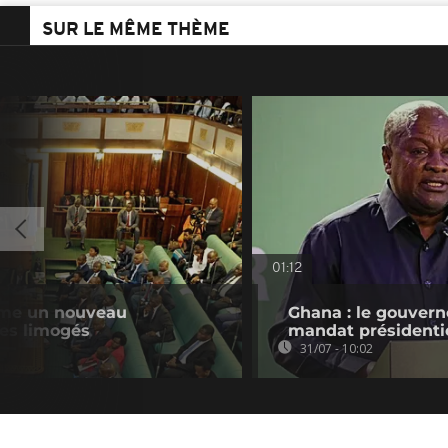
SUR LE MÊME THÈME
01:12
me un nouveau
Ghana : le gouvern
es limogés
mandat présidenti
31/07 - 10:02