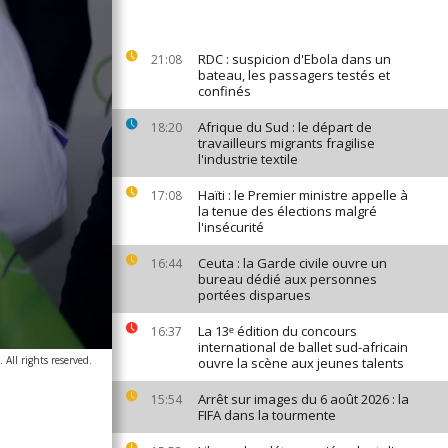
RDC : suspicion d'Ebola dans un
21:08
bateau, les passagers testés et
confinés
Afrique du Sud : le départ de
18:20
travailleurs migrants fragilise
l'industrie textile
Haïti : le Premier ministre appelle à
17:08
la tenue des élections malgré
l'insécurité
Ceuta : la Garde civile ouvre un
16:44
bureau dédié aux personnes
portées disparues
La 13ᵉ édition du concours
16:37
international de ballet sud-africain
All rights reserved.
ouvre la scène aux jeunes talents
Arrêt sur images du 6 août 2026 : la
15:54
FIFA dans la tourmente