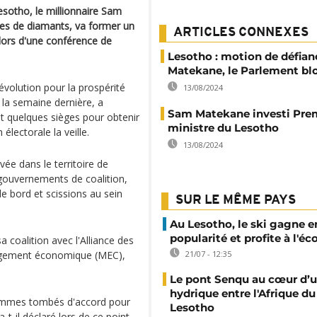
Lesotho, le millionnaire Sam
nes de diamants, va former un
ARTICLES CONNEXES
lors d'une conférence de
Lesotho : motion de défian
Matekane, le Parlement bl
volution pour la prospérité
13/08/2024
e la semaine dernière, a
Sam Matekane investi Pre
 quelques sièges pour obtenir
ministre du Lesotho
lectorale la veille.
13/08/2024
ée dans le territoire de
 gouvernements de coalition,
e bord et scissions au sein
SUR LE MÊME PAYS
Au Lesotho, le ski gagne e
popularité et profite à l'é
 coalition avec l'Alliance des
ngement économique (MEC),
21/07 - 12:35
Le pont Senqu au cœur d’u
hydrique entre l'Afrique du
ommes tombés d'accord pour
Lesotho
-il déclaré lors de ce point-