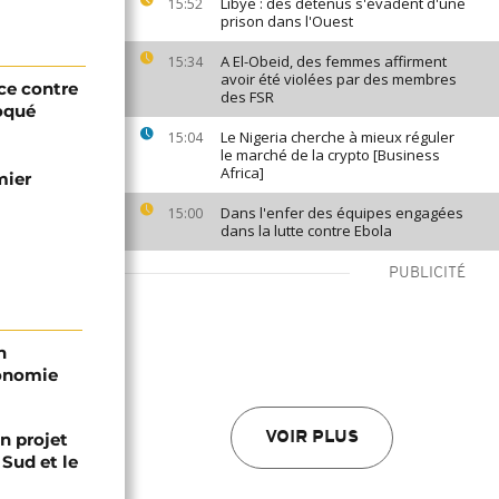
Libye : des détenus s'évadent d'une
15:52
prison dans l'Ouest
A El-Obeid, des femmes affirment
15:34
avoir été violées par des membres
ce contre
des FSR
oqué
Le Nigeria cherche à mieux réguler
15:04
le marché de la crypto [Business
Africa]
mier
Dans l'enfer des équipes engagées
15:00
dans la lutte contre Ebola
PUBLICITÉ
n
conomie
n projet
VOIR PLUS
 Sud et le