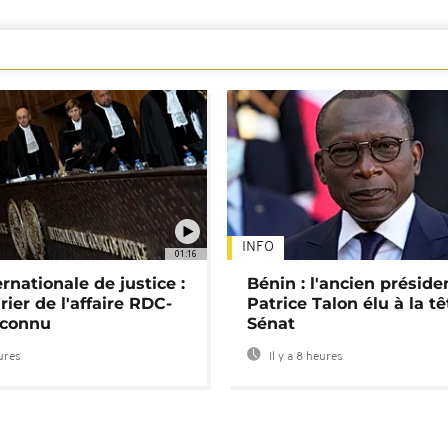
INFO
01:16
rnationale de justice :
Bénin : l'ancien préside
rier de l'affaire RDC-
Patrice Talon élu à la t
connu
Sénat
eures
Il y a 8 heures