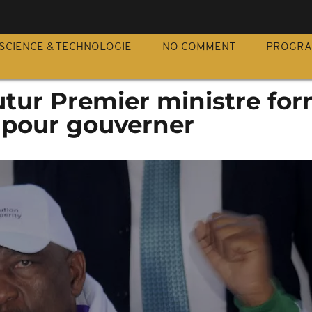
S
SCIENCE & TECHNOLOGIE
NO COMMENT
PROGR
futur Premier ministre fo
n pour gouverner