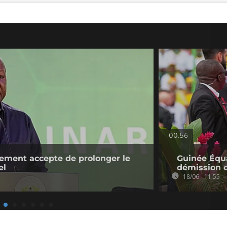
00:56
ement accepte de prolonger le
Guinée Équa
el
démission c
18/06 - 11:55