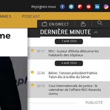
Rejoignez-nous
AMMES
PODCAST
EN DIRECT
DERNIÈRE MINUTE
rme
7 août 2026
RDC : la peur d’Ebola détourne les
07:17
habitants des hôpitaux
6 août 2026
Bénin : l'ancien président Patrice
22:48
Talon élu à la tête du Sénat
Cour Internationale de justice : le
22:12
calendrier de l'affaire RDC-Rwanda
connu
PUBLICITÉ