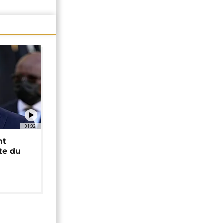
01:02
nt
ête du