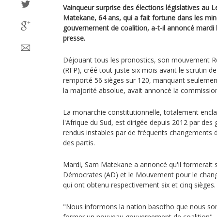
Vainqueur surprise des élections législatives au 
Matekane, 64 ans, qui a fait fortune dans les mi
gouvernement de coalition, a-t-il annoncé mardi 
presse.
Déjouant tous les pronostics, son mouvement Ré
(RFP), créé tout juste six mois avant le scrutin d
remporté 56 sièges sur 120, manquant seulement
la majorité absolue, avait annoncé la commission é
La monarchie constitutionnelle, totalement enclav
l'Afrique du Sud, est dirigée depuis 2012 par des
rendus instables par de fréquents changements d
des partis.
Mardi, Sam Matekane a annoncé qu'il formerait sa
Démocrates (AD) et le Mouvement pour le cha
qui ont obtenu respectivement six et cinq sièges.
"Nous informons la nation basotho que nous s
former un nouveau gouvernement de coalition", a-t