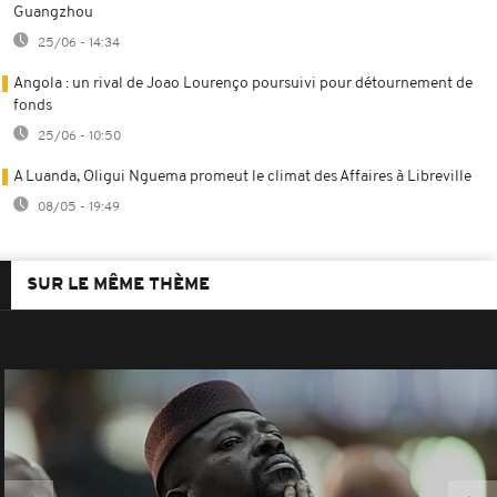
Guangzhou
25/06 - 14:34
Angola : un rival de Joao Lourenço poursuivi pour détournement de
fonds
25/06 - 10:50
A Luanda, Oligui Nguema promeut le climat des Affaires à Libreville
08/05 - 19:49
SUR LE MÊME THÈME