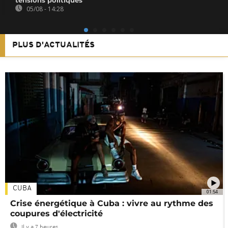
05/08 - 14:28
PLUS D'ACTUALITÉS
CUBA
01:54
Crise énergétique à Cuba : vivre au rythme des
coupures d'électricité
Il y a 7 heures