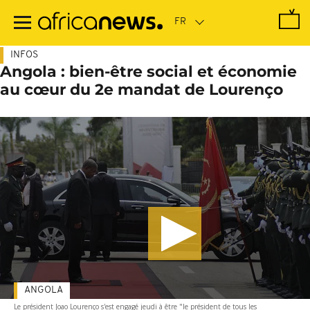
Passer
au
contenu
principal
INFOS
Angola : bien-être social et économie
au cœur du 2e mandat de Lourenço
ANGOLA
Le président Joao Lourenço s'est engagé jeudi à être "le président de tous les