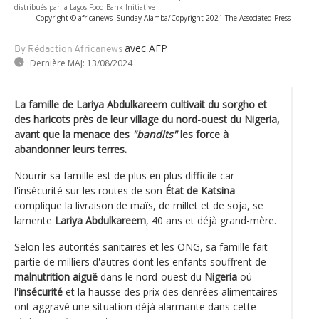
distribués par la Lagos Food Bank Initiative
-
Copyright © africanews
Sunday Alamba/Copyright 2021 The Associated Press
avec AFP
By Rédaction Africanews
Dernière MAJ:
13/08/2024
La famille de Lariya Abdulkareem cultivait du sorgho et
des haricots près de leur village du nord-ouest du Nigeria,
avant que la menace des
"bandits"
les force à
abandonner leurs terres.
Nourrir sa famille est de plus en plus difficile car
l'insécurité sur les routes de son
État de Katsina
complique la livraison de maïs, de millet et de soja, se
lamente
Lariya Abdulkareem
, 40 ans et déjà grand-mère.
Selon les autorités sanitaires et les ONG, sa famille fait
partie de milliers d'autres dont les enfants souffrent de
malnutrition aiguë
dans le nord-ouest du
Nigeria
où
l'
insécurité
et la hausse des prix des denrées alimentaires
ont aggravé une situation déjà alarmante dans cette