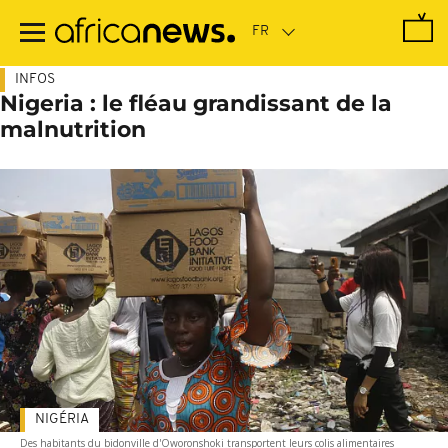
Passer
au
contenu
principal
INFOS
Nigeria : le fléau grandissant de la
malnutrition
NIGÉRIA
Des habitants du bidonville d'Oworonshoki transportent leurs colis alimentaires