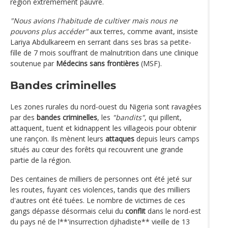
région extrêmement pauvre.
"Nous avions l'habitude de cultiver mais nous ne
pouvons plus accéder"
aux terres, comme avant, insiste
Lariya Abdulkareem en serrant dans ses bras sa petite-
fille de 7 mois souffrant de malnutrition dans une clinique
soutenue par
Médecins sans frontières
(MSF).
Bandes criminelles
Les zones rurales du nord-ouest du Nigeria sont ravagées
par des
bandes criminelles
, les
"bandits"
, qui pillent,
attaquent, tuent et kidnappent les villageois pour obtenir
une rançon. Ils mènent leurs
attaques
depuis leurs camps
situés au cœur des forêts qui recouvrent une grande
partie de la région.
Des centaines de milliers de personnes ont été jeté sur
les routes, fuyant ces violences, tandis que des milliers
d'autres ont été tuées. Le nombre de victimes de ces
gangs dépasse désormais celui du
conflit
dans le nord-est
du pays né de l**'insurrection djihadiste** vieille de 13