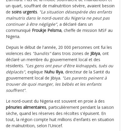
un quart, souffrant de malnutrition sévère, avaient besoin
de
soins urgents
.
"La situation désespérée des enfants
malnutris dans le nord-ouest du Nigeria ne peut pas
continuer à être négligée"
, a déclaré dans un
communiqué
Froukje Pelsma
, cheffe de mission MSF au
Nigeria.
Depuis le début de l'année, 20 000 personnes ont fui les
violences des
"bandits"
dans trois zones de
Jibiya
, ont
déclaré un membre du gouvernement local et des
résidents.
"Les gens ont peur d'être kidnappés, tués ou
déplacés"
, explique
Nuhu Iliya
, directeur de la Santé du
gouvernement local de Jibiya.
"Les parents peinent à
trouver de quoi manger, les bébés et les enfants
souffrent"
.
Le nord-ouest du Nigeria est souvent en proie à des
pénuries alimentaires
, particulièrement pendant la saison
sèche, quand les réserves des récoltes s'épuisent. En
tout, la région compte huit millions d'enfants en situation
de malnutrition, selon l'Unicef.