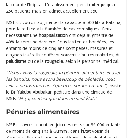
la cour de l'hôpital. L'établissement peut traiter jusqu'à
250 patients mais en admet actuellement 350.
MSF dit vouloir augmenter la capacité à 500 lits à Katsina,
pour faire face à la flambée de cas compliqués. Ceux
nécessitant une
hospitalisation
ont déjà augmenté de
40% la semaine dernière. Sous les tentes bondées, les
enfants de moins de cinq ans sont pesés, mesurés et
diagnostiqués. Ils souffrent souvent d'autres maladies, du
paludisme
ou de la
rougeole
, selon le personnel médical.
"Nous avons la rougeole, la pénurie alimentaire et avec
les bandits, nous avons beaucoup de déplacés. Tout
cela a de lourdes conséquences sur les enfants"
, insiste
le
Dr Yakubu Abubakar
, pédiatre dans une clinique de
MSF.
"Et ça, ce n'est que dans un seul État."
Pénuries alimentaires
MSF dit avoir conduit en juin des tests sur 36 000 enfants
de moins de cinq ans à Gummi, dans l'État voisin de
Zamfara. Plus de la moitié souffraient de malnutrition et