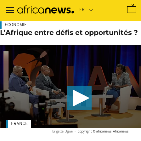
Passer
au
contenu
principal
ECONOMIE
L’Afrique entre défis et opportunités ?
FRANCE
Brigette Ugwe
-
Copyright © africanews
Africanews