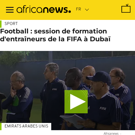
Passer
au
contenu
principal
SPORT
Football : session de formation
d'entraîneurs de la FIFA à Dubaï
EMIRATS ARABES UNIS
Africanews
-