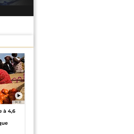
00:51
e à 4,6
que