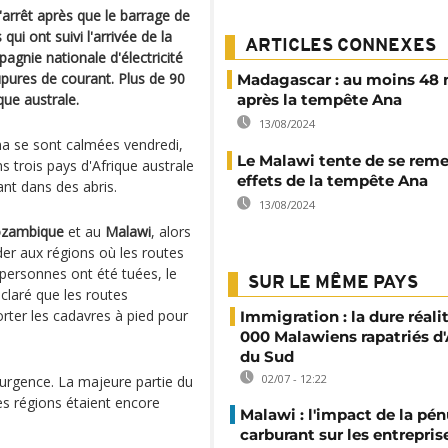
l'arrêt après que le barrage de
i ont suivi l'arrivée de la
ARTICLES CONNEXES
agnie nationale d'électricité
upures de courant. Plus de 90
Madagascar : au moins 48 
ue australe.
après la tempête Ana
13/08/2024
Ana se sont calmées vendredi,
Le Malawi tente de se reme
s trois pays d'Afrique australe
effets de la tempête Ana
vant dans des abris.
13/08/2024
zambique
et au
Malawi
, alors
er aux régions où les routes
personnes ont été tuées, le
SUR LE MÊME PAYS
claré que les routes
orter les cadavres à pied pour
Immigration : la dure réali
000 Malawiens rapatriés d'
du Sud
02/07 - 12:22
'urgence. La majeure partie du
nes régions étaient encore
Malawi : l'impact de la pén
carburant sur les entrepris