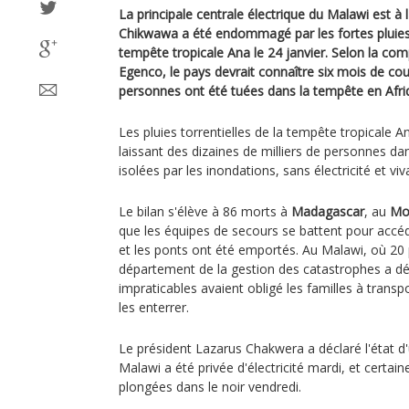
La principale centrale électrique du Malawi est à 
Chikwawa a été endommagé par les fortes pluies qu
tempête tropicale Ana le 24 janvier. Selon la comp
Egenco, le pays devrait connaître six mois de co
personnes ont été tuées dans la tempête en Afriq
Les pluies torrentielles de la tempête tropicale 
laissant des dizaines de milliers de personnes dan
isolées par les inondations, sans électricité et vi
Le bilan s'élève à 86 morts à
Madagascar
, au
Mo
que les équipes de secours se battent pour accéd
et les ponts ont été emportés. Au Malawi, où 20 
département de la gestion des catastrophes a dé
impraticables avaient obligé les familles à transp
les enterrer.
Le président Lazarus Chakwera a déclaré l'état d
Malawi a été privée d'électricité mardi, et certai
plongées dans le noir vendredi.