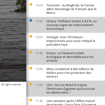
Tourisme : au Maghreb, la Tunisie
14:24
attire davantage de français que le
Maroc
Ghana : l’inflation tombe à 4,6 %, un
13:52
nouveau signe de redressement
économique
Sénégal : trois TikTokeurs
12:53
emprisonnés pour avoir critiqué le
président Faye
Kenya : un fauteuil roulant
12:48
écologique et abordable pour les
enfants
Meta condamné à 942 millions de
12:08
dollars pour non protection des
mineurs
All rights reserved.
USA : Qui est Abdul El-Sayed,
11:56
l’Américano-Égyptien qui bouscule
les démocrates ?
Une semaine après l’afflux massif
11:45
de migrants, Ceuta face à l’urgence