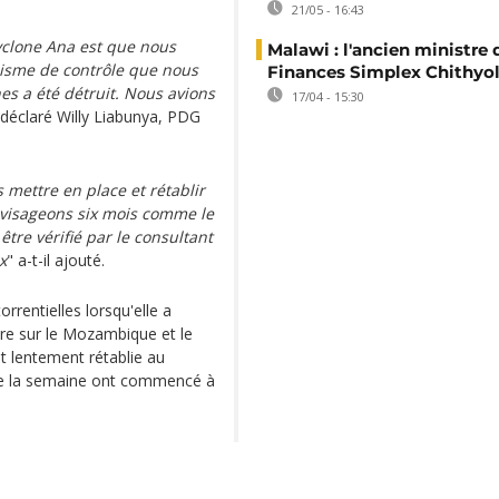
21/05 - 16:43
yclone Ana est que nous
Malawi : l'ancien ministre 
nisme de contrôle que nous
Finances Simplex Chithyol
es a été détruit. Nous avions
17/04 - 15:30
 déclaré Willy Liabunya, PDG
 mettre en place et rétablir
nvisageons six mois comme le
tre vérifié par le consultant
x
" a-t-il ajouté.
rrentielles lorsqu'elle a
tre sur le Mozambique et le
t lentement rétablie au
 de la semaine ont commencé à