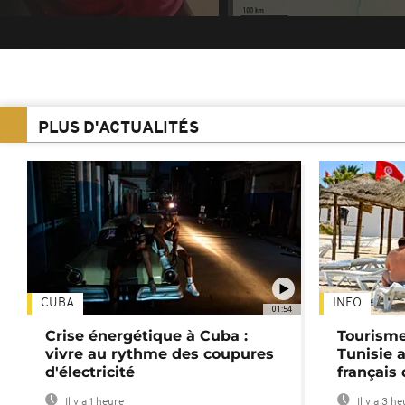
PLUS D'ACTUALITÉS
CUBA
INFO
01:54
Crise énergétique à Cuba :
Tourisme
vivre au rythme des coupures
Tunisie 
d'électricité
français
Il y a 1 heure
Il y a 3 h