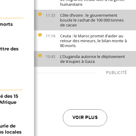
humanitaire
Côte d’Ivoire : le gouvernement
11:33
boucle le rachat de 100 000 tonnes
morts
de cacao
Ceuta : le Maroc promet d’aider au
11:16
retour des mineurs, le bilan monte à
80 morts
ttre des
L’Ouganda autorise le déploiement
10:43
de troupes à Gaza
PUBLICITÉ
té des 15
Afrique
VOIR PLUS
urie de
es locales