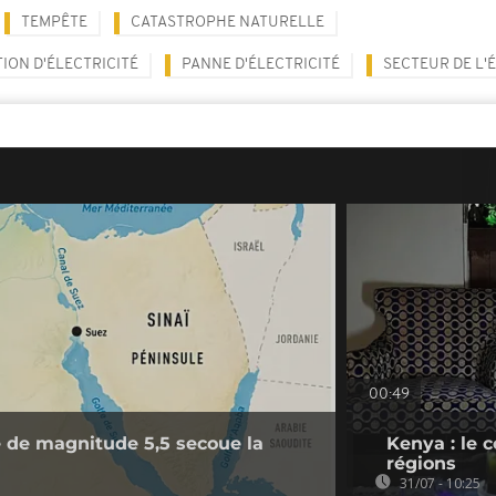
TEMPÊTE
CATASTROPHE NATURELLE
ON D'ÉLECTRICITÉ
PANNE D'ÉLECTRICITÉ
SECTEUR DE L'
00:49
 de magnitude 5,5 secoue la
Kenya : le 
régions
31/07 - 10:25