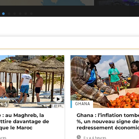
GHANA
01:01
 : au Maghreb, la
Ghana : l’inflation tomb
attire davantage de
%, un nouveau signe de
 que le Maroc
redressement économi
eures
Il y a 4 heures