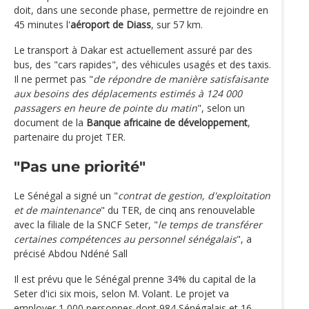
doit, dans une seconde phase, permettre de rejoindre en
45 minutes l'
aéroport de Diass
, sur 57 km.
Le transport à Dakar est actuellement assuré par des
bus, des "cars rapides", des véhicules usagés et des taxis.
Il ne permet pas "
de répondre de manière satisfaisante
aux besoins des déplacements estimés à 124 000
passagers en heure de pointe du matin
", selon un
document de la
Banque africaine de développement
,
partenaire du projet TER.
"Pas une priorité"
Le Sénégal a signé un "
contrat de gestion, d'exploitation
et de maintenance
" du TER, de cinq ans renouvelable
avec la filiale de la SNCF Seter, "
le temps de transférer
certaines compétences au personnel sénégalais
", a
précisé Abdou Ndéné Sall
Il est prévu que le Sénégal prenne 34% du capital de la
Seter d'ici six mois, selon M. Volant. Le projet va
employer 1 000 personnes dont 984 Sénégalais et 16