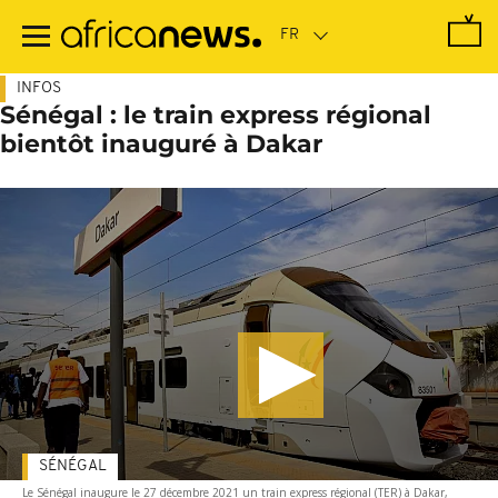
Passer
au
contenu
principal
INFOS
Sénégal : le train express régional
bientôt inauguré à Dakar
SÉNÉGAL
Le Sénégal inaugure le 27 décembre 2021 un train express régional (TER) à Dakar,