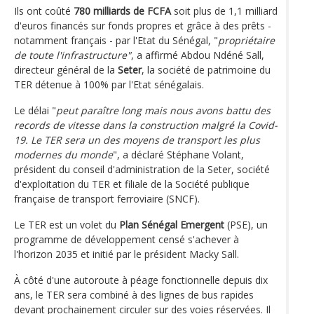
Ils ont coûté
780 milliards de FCFA
soit plus de 1,1 milliard
d'euros financés sur fonds propres et grâce à des prêts -
notamment français - par l'Etat du Sénégal, "
propriétaire
de toute l'infrastructure"
, a affirmé Abdou Ndéné Sall,
directeur général de la
Seter
, la société de patrimoine du
TER détenue à 100% par l'Etat sénégalais.
Le délai "
peut paraître long mais nous avons battu des
records de vitesse dans la construction malgré la Covid-
19. Le TER sera un des moyens de transport les plus
modernes du monde
", a déclaré Stéphane Volant,
président du conseil d'administration de la Seter, société
d'exploitation du TER et filiale de la Société publique
française de transport ferroviaire (SNCF).
Le TER est un volet du
Plan Sénégal Emergent
(PSE), un
programme de développement censé s'achever à
l'horizon 2035 et initié par le président Macky Sall.
À côté d'une autoroute à péage fonctionnelle depuis dix
ans, le TER sera combiné à des lignes de bus rapides
devant prochainement circuler sur des voies réservées. Il