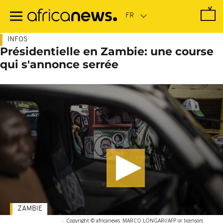
Passer
au
contenu
principal
INFOS
Présidentielle en Zambie: une course
qui s'annonce serrée
ZAMBIE
-
Copyright © africanews
MARCO LONGARI/AFP or licensors