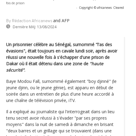
fois de prison
-
Copyright © africanews
Cleared
and AFP
By Rédaction Africanews
Dernière MAJ:
13/08/2024
Un prisonnier célèbre au Sénégal, surnommé "l'as des
évasions", était toujours en cavale lundi soir, après avoir
réussi une nouvelle fois à s'échapper d'une prison de
Dakar où il était détenu dans une zone de
"haute
sécurité"
.
Baye Modou Fall, surnommé également "boy djinné" (le
jeune djinn, ou le jeune génie), est apparu en début de
soirée dans un entretien de plus d'une heure accordé à
une chaîne de télévision privée, iTV.
Il a expliqué au journaliste qui l'interrogeait dans un lieu
tenu secret avoir réussi à s'évader "par ses propres
moyens" dans la nuit de samedi à dimanche en brisant
"deux barres et un grillage qui se trouvaient (dans une