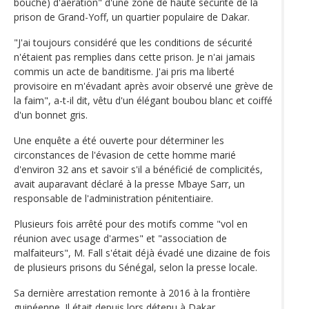
bouche) d'aération" d'une zone de haute sécurité de la
prison de Grand-Yoff, un quartier populaire de Dakar.
"J'ai toujours considéré que les conditions de sécurité
n'étaient pas remplies dans cette prison. Je n'ai jamais
commis un acte de banditisme. J'ai pris ma liberté
provisoire en m'évadant après avoir observé une grève de
la faim", a-t-il dit, vêtu d'un élégant boubou blanc et coiffé
d'un bonnet gris.
Une enquête a été ouverte pour déterminer les
circonstances de l'évasion de cette homme marié
d'environ 32 ans et savoir s'il a bénéficié de complicités,
avait auparavant déclaré à la presse Mbaye Sarr, un
responsable de l'administration pénitentiaire.
Plusieurs fois arrêté pour des motifs comme "vol en
réunion avec usage d'armes" et "association de
malfaiteurs", M. Fall s'était déjà évadé une dizaine de fois
de plusieurs prisons du Sénégal, selon la presse locale.
Sa dernière arrestation remonte à 2016 à la frontière
guinéenne. Il était depuis lors détenu à Dakar.