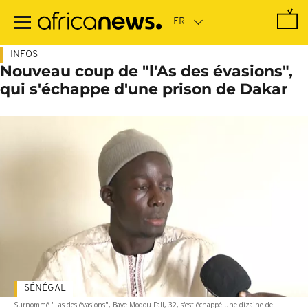
Passer
au
contenu
principal
INFOS
Nouveau coup de "l'As des évasions",
qui s'échappe d'une prison de Dakar
SÉNÉGAL
Surnommé "l'as des évasions", Baye Modou Fall, 32, s'est échappé une dizaine de