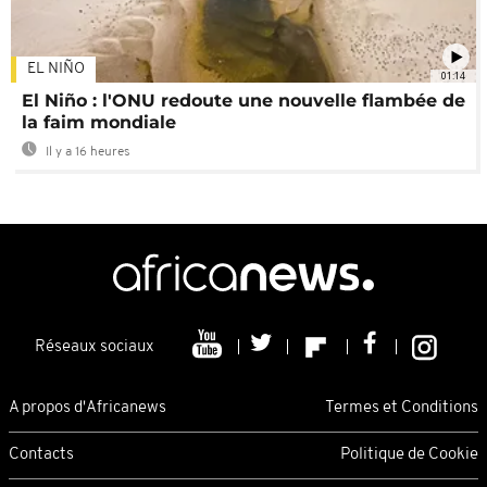
EL NIÑO
01:14
El Niño : l'ONU redoute une nouvelle flambée de
la faim mondiale
Il y a 16 heures
Réseaux sociaux
A propos d'Africanews
Termes et Conditions
Contacts
Politique de Cookie