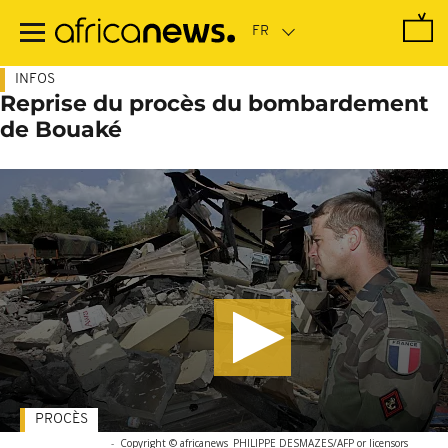
Passer
au
contenu
principal
INFOS
Reprise du procès du bombardement
de Bouaké
PROCÈS
-
Copyright © africanews
PHILIPPE DESMAZES/AFP or licensors