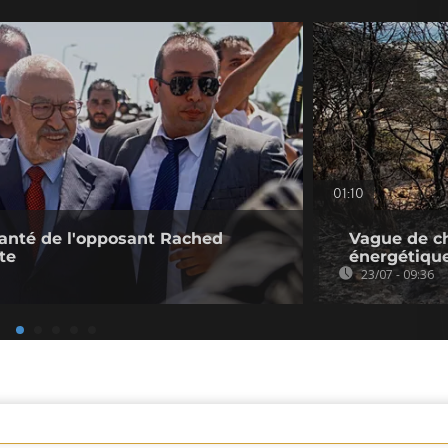
01:10
 santé de l'opposant Rached
Vague de ch
te
énergétiqu
23/07 - 09:36