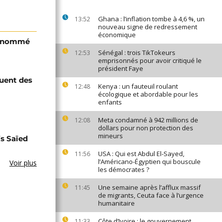
Ghana : l’inflation tombe à 4,6 %, un
13:52
nouveau signe de redressement
économique
i nommé
Sénégal : trois TikTokeurs
12:53
emprisonnés pour avoir critiqué le
président Faye
quent des
Kenya : un fauteuil roulant
12:48
écologique et abordable pour les
enfants
Meta condamné à 942 millions de
12:08
dollars pour non protection des
mineurs
s Saïed
USA : Qui est Abdul El-Sayed,
11:56
l’Américano-Égyptien qui bouscule
Voir plus
les démocrates ?
Une semaine après l’afflux massif
11:45
de migrants, Ceuta face à l’urgence
humanitaire
Côte d’Ivoire : le gouvernement
11:33