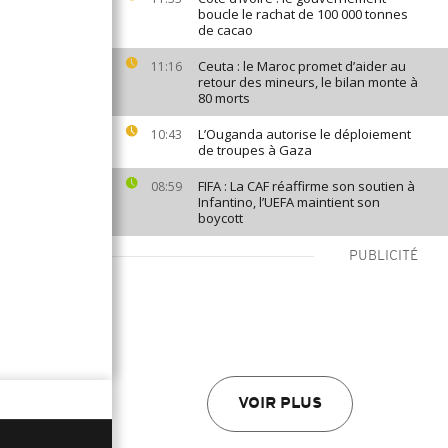
boucle le rachat de 100 000 tonnes
de cacao
Ceuta : le Maroc promet d’aider au
11:16
retour des mineurs, le bilan monte à
80 morts
L’Ouganda autorise le déploiement
10:43
de troupes à Gaza
FIFA : La CAF réaffirme son soutien à
08:59
Infantino, l’UEFA maintient son
boycott
PUBLICITÉ
VOIR PLUS