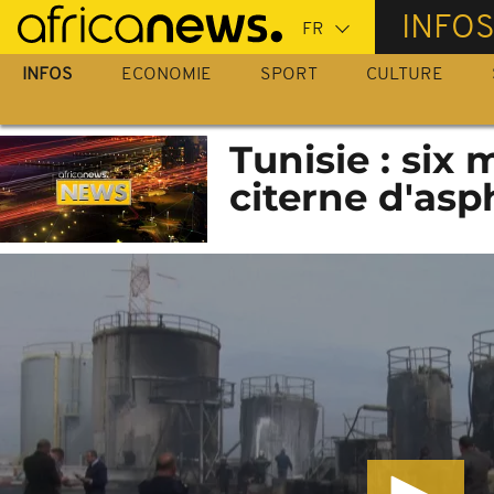
Passer
INFO
au
contenu
INFOS
ECONOMIE
SPORT
CULTURE
principal
Tunisie : six
citerne d'asp