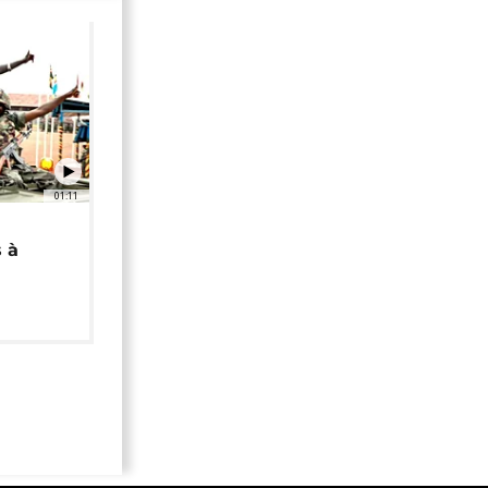
01:11
 à