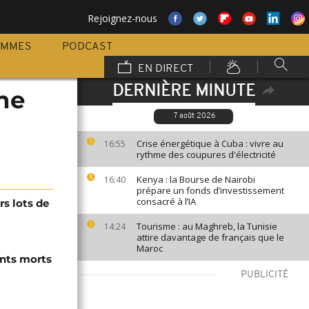
Rejoignez-nous
AMMES
PODCAST
EN DIRECT
DERNIÈRE MINUTE
une
7 août 2026
Crise énergétique à Cuba : vivre au
16:55
rythme des coupures d'électricité
Kenya : la Bourse de Nairobi
16:40
prépare un fonds d’investissement
consacré à l’IA
rs lots de
Tourisme : au Maghreb, la Tunisie
14:24
attire davantage de français que le
Maroc
ants morts
PUBLICITÉ