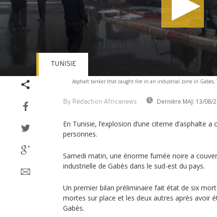
TUNISIE
Volume
Asphalt tanker that caught fire in an industrial zone in Gabes
90%
Dernière MAJ:
13/08/2
By Rédaction Africanews
En Tunisie, l’explosion d’une citerne d’asphalte a 
personnes.
Samedi matin, une énorme fumée noire a couvert
industrielle de Gabès dans le sud-est du pays.
Un premier bilan préliminaire fait état de six mo
mortes sur place et les deux autres après avoir é
Gabès.