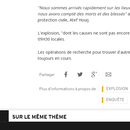
"Nous sommes arrivés rapidement sur les lie
nous avons compté des morts et des blessés"
a 
protection civile, Atef Houij.
L'explosion, "dont les causes ne sont pas encor
09H30 locales.
Les opérations de recherche pour trouver d'autre
toujours en cours.
Partager
EXPLOSION
Plus d'informations à propos de
ENQUÊTE
SUR LE MÊME THÈME