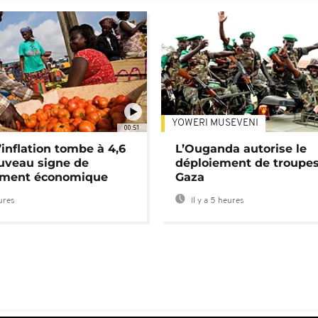
YOWERI MUSEVENI
00:51
’inflation tombe à 4,6
L’Ouganda autorise le
uveau signe de
déploiement de troupes
ement économique
Gaza
eures
Il y a 5 heures