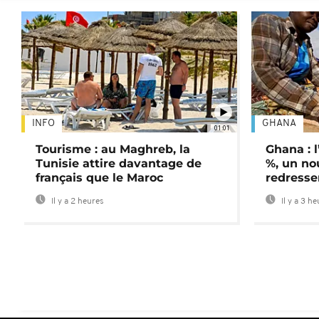
INFO
GHANA
01:01
Tourisme : au Maghreb, la
Ghana : l
Tunisie attire davantage de
%, un no
français que le Maroc
redress
Il y a 2 heures
Il y a 3 h