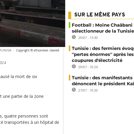
SUR LE MÊME PAYS
Football : Moïne Chaâban
sélectionneur de la Tunisie
29/07 - 15:30
Tunisie : des fermiers évo
, TUNISIA
-
Copyright © africanews
cleared
''pertes énormes'' après les
coupures d'électricité
024
29/07 - 10:26
causé la mort de six
Tunisie : des manifestants
dénoncent le président Kaï
27/07 - 10:20
 une partie de la zone
rts, quatre personnes sont
té transportées à un hôpital de