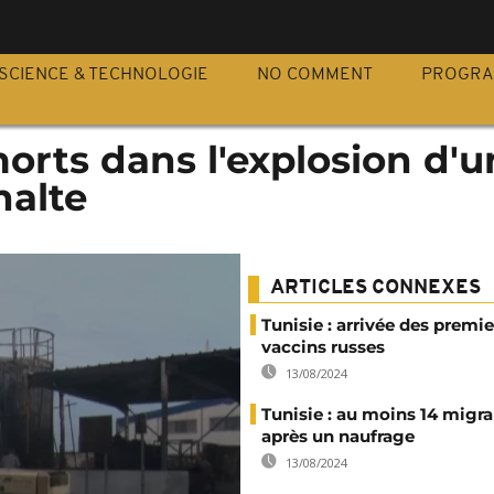
S
SCIENCE & TECHNOLOGIE
NO COMMENT
PROGR
 morts dans l'explosion d'
halte
ARTICLES CONNEXES
Tunisie : arrivée des premie
vaccins russes
13/08/2024
Tunisie : au moins 14 migr
après un naufrage
13/08/2024