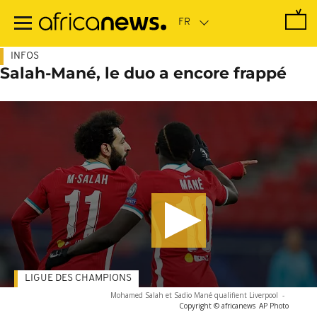
Passer
au
contenu
principal
INFOS
Salah-Mané, le duo a encore frappé
LIGUE DES CHAMPIONS
Mohamed Salah et Sadio Mané qualifient Liverpool
-
Copyright © africanews
AP Photo