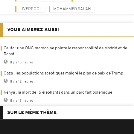
LIVERPOOL
MOHAMMED SALAH
VOUS AIMEREZ AUSSI
Ceuta : une ONG marocaine pointe la responsabilité de Madrid et de
Rabat
Il y a 10 heures
Gaza : les populations sceptiques malgré le plan de paix de Trump
Il y a 12 heures
Kenya : la mort de 15 éléphants dans un parc fait polémique
Il y a 13 heures
SUR LE MÊME THÈME