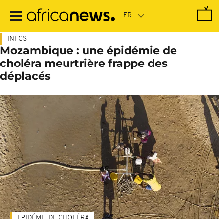
Passer
au
contenu
principal
INFOS
Mozambique : une épidémie de
choléra meurtrière frappe des
déplacés
EPIDÉMIE DE CHOLÉRA