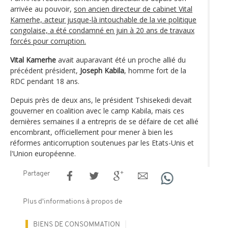
arrivée au pouvoir,
son ancien directeur de cabinet Vital
Kamerhe, acteur jusque-là intouchable de la vie politique
congolaise, a été condamné en juin à 20 ans de travaux
forcés pour corruption.
Vital Kamerhe
avait auparavant été un proche allié du
précédent président,
Joseph Kabila
, homme fort de la
RDC pendant 18 ans.
Depuis près de deux ans, le président Tshisekedi devait
gouverner en coalition avec le camp Kabila, mais ces
dernières semaines il a entrepris de se défaire de cet allié
encombrant, officiellement pour mener à bien les
réformes anticorruption soutenues par les Etats-Unis et
l'Union européenne.
Partager
Plus d'informations à propos de
BIENS DE CONSOMMATION