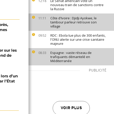
Le Sénat américain vote un
12:18
nouveau train de sanctions contre
la Russie
Côte d'Ivoire : Djidji Ayokwe, le
11:11
tambour parleur retrouve son
près,
village
rmes
RDC : Ebola tue plus de 300 enfants,
09:52
l'ONU alerte sur une crise sanitaire
majeure
er sur les
Espagne : vaste réseau de
08:33
fond de
trafiquants démantelé en
Méditerranée
PUBLICITÉ
 lors d’un
r l’État
VOIR PLUS