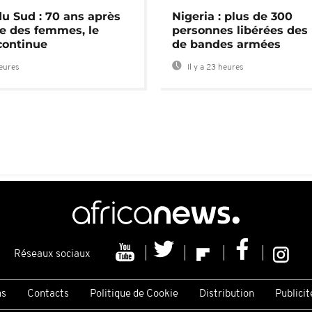
du Sud : 70 ans après
Nigeria : plus de 300
e des femmes, le
personnes libérées des
continue
de bandes armées
heures
Il y a 23 heures
Réseaux sociaux
ns
Contacts
Politique de Cookie
Distribution
Publicit