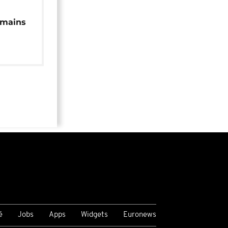
 mains
é
Jobs
Apps
Widgets
Euronews