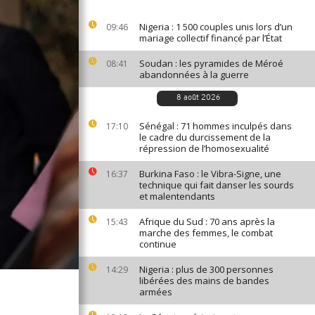
Nigeria : 1 500 couples unis lors d’un
09:46
mariage collectif financé par l’État
Soudan : les pyramides de Méroé
08:41
abandonnées à la guerre
8 août 2026
Sénégal : 71 hommes inculpés dans
17:10
le cadre du durcissement de la
répression de l’homosexualité
Burkina Faso : le Vibra-Signe, une
16:37
technique qui fait danser les sourds
et malentendants
Afrique du Sud : 70 ans après la
15:43
marche des femmes, le combat
continue
Nigeria : plus de 300 personnes
14:29
libérées des mains de bandes
armées