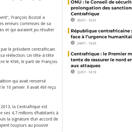
ONU : le Conseil de sécurit
prolongation des sanction
Centrafrique
ent”, François Bozizé a
30/07 - 10:01
les erreurs commises de sa
s et qui auraient pu résulter
République centrafricaine :
face à l’urgence humanitai
24/07 - 16:03
u par le président centrafricain
Centrafrique : le Premier m
a réélection. Un tête-à-tête
tente de rassurer le nord e
re le KNK, le parti de François
aux attaques
22/07 - 14:10
alition qui avait renversé
le 10 janvier. Il avait été reçu
2013, la Centrafrique est
e ses 4,7 millions d’habitants à
puis la signature d’un accord de
appent toujours au pouvoir