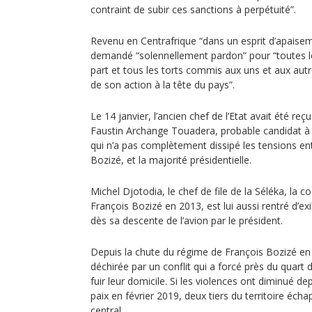
contraint de subir ces sanctions à perpétuité”.
Revenu en Centrafrique “dans un esprit d’apaisem
demandé “solennellement pardon” pour “toutes 
part et tous les torts commis aux uns et aux autre
de son action à la tête du pays”.
Le 14 janvier, l’ancien chef de l’Etat avait été reç
Faustin Archange Touadera, probable candidat à s
qui n’a pas complètement dissipé les tensions ent
Bozizé, et la majorité présidentielle.
Michel Djotodia, le chef de file de la Séléka, la co
François Bozizé en 2013, est lui aussi rentré d’exil 
dès sa descente de l’avion par le président.
Depuis la chute du régime de François Bozizé en 
déchirée par un conflit qui a forcé près du quart d
fuir leur domicile. Si les violences ont diminué de
paix en février 2019, deux tiers du territoire éch
central.