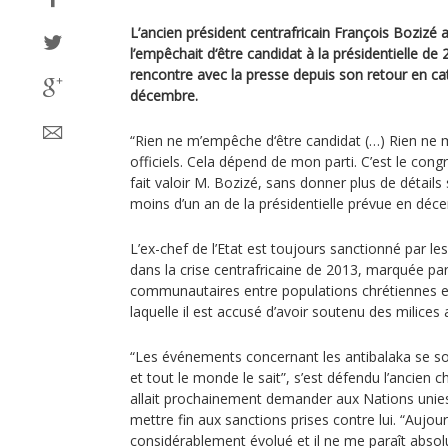
L’ancien président centrafricain François Bozizé a
l’empêchait d‘être candidat à la présidentielle de
rencontre avec la presse depuis son retour en cat
décembre.
“Rien ne m’empêche d‘être candidat (…) Rien ne 
officiels. Cela dépend de mon parti. C’est le cong
fait valoir M. Bozizé, sans donner plus de détails 
moins d’un an de la présidentielle prévue en déc
L’ex-chef de l’Etat est toujours sanctionné par le
dans la crise centrafricaine de 2013, marquée pa
communautaires entre populations chrétiennes 
laquelle il est accusé d’avoir soutenu des milices 
“Les événements concernant les antibalaka se 
et tout le monde le sait”, s’est défendu l’ancien che
allait prochainement demander aux Nations unies
mettre fin aux sanctions prises contre lui. “Aujourd
considérablement évolué et il ne me paraît absol