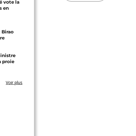
é vote la
s en
 Birao
re
inistre
n proie
Voir plus