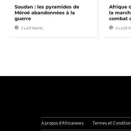
Soudan : les pyramides de
Afrique 
Méroé abandonnées à la
la march
guerre
combat 
Il y a 5 heures
Il y a 22 
A propos d'Africanews
Termes et Conditio