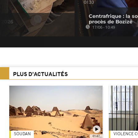
01:33
Centrafrique : la s
n 2026
procès de Bozizé
17/06 - 10:49
PLUS D'ACTUALITÉS
SOUDAN
VIOLENCE C
01:47