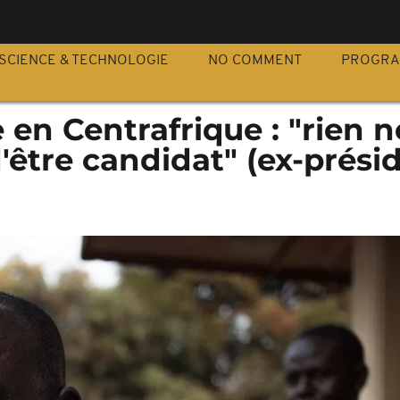
S
SCIENCE & TECHNOLOGIE
NO COMMENT
PROGR
e en Centrafrique : "rien n
être candidat" (ex-prési