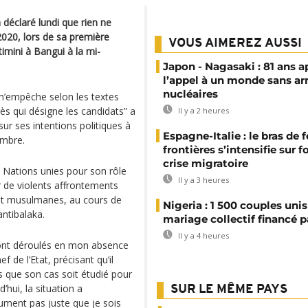
 déclaré lundi que rien ne
 2020, lors de sa première
VOUS AIMEREZ AUSSI
imini à Bangui à la mi-
Japon - Nagasaki : 81 ans a
l’appel à un monde sans a
nucléaires
m’empêche selon les textes
rès qui désigne les candidats” a
Il y a 2 heures
sur ses intentions politiques à
Espagne-Italie : le bras de f
embre.
frontières s’intensifie sur 
crise migratoire
s Nations unies pour son rôle
Il y a 3 heures
r de violents affrontements
et musulmanes, au cours de
Nigeria : 1 500 couples unis
antibalaka.
mariage collectif financé pa
Il y a 4 heures
sont déroulés en mon absence
f de l’Etat, précisant qu’il
 que son cas soit étudié pour
’hui, la situation a
SUR LE MÊME PAYS
ument pas juste que je sois