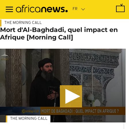
Passer
au
contenu
principal
THE MORNING CALL
Mort d'Al-Baghdadi, quel impact en
Afrique [Morning Call]
THE MORNING CALL