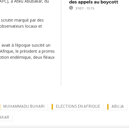
APC), à Atiku Abubakar, du
des appels au boycott
31/07 - 15:15
 scrutin marqué par des
observateurs locaux et
avait à l‘époque suscité un
Afrique, le président a promis
ruption endémique, deux fléaux
MUHAMMADU BUHARI
ELECTIONS EN AFRIQUE
ABUJA
AKAR