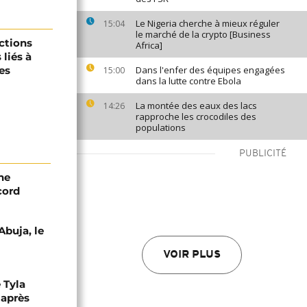
Le Nigeria cherche à mieux réguler
15:04
le marché de la crypto [Business
ections
Africa]
liés à
es
Dans l'enfer des équipes engagées
15:00
dans la lutte contre Ebola
La montée des eaux des lacs
14:26
rapproche les crocodiles des
populations
PUBLICITÉ
ne
cord
Abuja, le
VOIR PLUS
 Tyla
 après