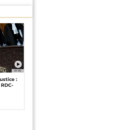
01:16
ustice :
e RDC-