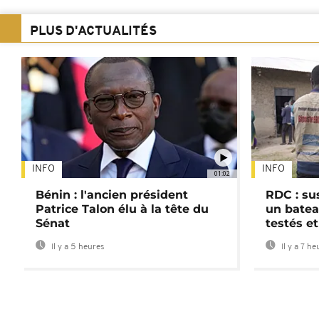
PLUS D'ACTUALITÉS
INFO
INFO
01:02
Bénin : l'ancien président
RDC : su
Patrice Talon élu à la tête du
un batea
Sénat
testés et
Il y a 5 heures
Il y a 7 he