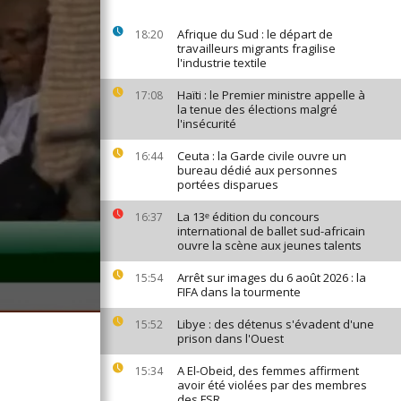
Afrique du Sud : le départ de
18:20
travailleurs migrants fragilise
l'industrie textile
Haïti : le Premier ministre appelle à
17:08
la tenue des élections malgré
l'insécurité
Ceuta : la Garde civile ouvre un
16:44
bureau dédié aux personnes
portées disparues
La 13ᵉ édition du concours
16:37
international de ballet sud-africain
ouvre la scène aux jeunes talents
Arrêt sur images du 6 août 2026 : la
15:54
FIFA dans la tourmente
Libye : des détenus s'évadent d'une
15:52
prison dans l'Ouest
A El-Obeid, des femmes affirment
15:34
avoir été violées par des membres
des FSR