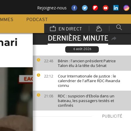
Rejoignez-nous
AMMES
PODCAST
EN DIRECT
DERNIÈRE MINUTE
hari
6 août 2026
Bénin : l'ancien président Patrice
22:48
Talon élu à la tête du Sénat
Cour Internationale de justice : le
22:12
calendrier de l'affaire RDC-Rwanda
connu
RDC : suspicion d'Ebola dans un
21:08
bateau, les passagers testés et
confinés
PUBLICITÉ