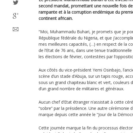
second mandat, promettant une nouvelle fois de s
rampante et à la corruption endémique du premie
continent africain.
“Moi, Muhammadu Buhari, je promets que je port
République fédérale du Nigeria, et que j’accompl
mes meilleures capacités, (…) en respect de la con
de l’Etat de 76 ans, dans une tenue traditionnelle
les élections de février, contestées par l’oppositi
Aux côtés du vice-président Yemi Osinbajo, l’ancie
scène d’un stade d’Abuja, sur un tapis rouge, a
sous un grand chapiteau blanc et vert, couleurs 
d’un grand nombre de militaires et généraux.
Aucun chef d’Etat étranger n’assistait à cette 
“sobre” par la présidence. Une autre cérémonie devr
marque depuis cette année le “Jour de la Démocra
Cette journée marque la fin du processus élector