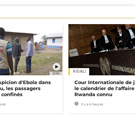
KIGALI
02:05
spicion d'Ebola dans
Cour Internationale de j
u, les passagers
le calendrier de l'affair
 confinés
Rwanda connu
ures
Il y a 6 heures