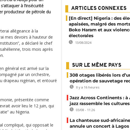
’attaquer à l’insécurité
ARTICLES CONNEXES
r producteur de pétrole du
[En direct] Nigeria : des él
apaisées, malgré des morts 
Boko Haram et aux violenc
erai allégeance à la
électorales
irai mes devoirs à hauteur de
stitution”, a déclaré le chef
13/08/2024
 sahélienne, trois mois après
on.
SUR LE MÊME PAYS
n général est arrivé sur la
ccompagné par un orchestre,
308 otages libérés lors d’u
du drapeau nigérian, et entouré
opération de sauvetage re
Il y a 16 heures
Jazz Across Continents : à 
cérémonie, présentée comme
jazz rassemble les cultures
ait avoir lieu le 12 juin, qui
03/08 - 11:26
tie” au Nigeria.
La chanteuse sud-africaine
al compliqué, qui opposait le
annule un concert à Lagos