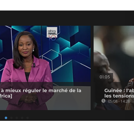
01:05
 à mieux réguler le marché de la
Guinée : l'
rica]
les tension
05/08 - 14:28