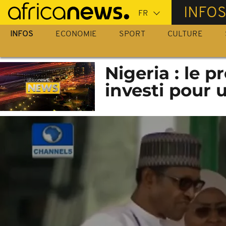
Passer
INFO
au
contenu
INFOS
ECONOMIE
SPORT
CULTURE
principal
Nigeria : le
investi pour