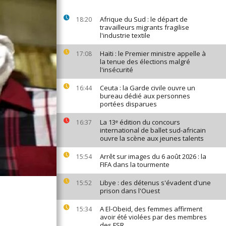
Afrique du Sud : le départ de
18:20
travailleurs migrants fragilise
l'industrie textile
Haïti : le Premier ministre appelle à
17:08
la tenue des élections malgré
l'insécurité
Ceuta : la Garde civile ouvre un
16:44
bureau dédié aux personnes
portées disparues
La 13ᵉ édition du concours
16:37
international de ballet sud-africain
ouvre la scène aux jeunes talents
Arrêt sur images du 6 août 2026 : la
15:54
FIFA dans la tourmente
Libye : des détenus s'évadent d'une
15:52
prison dans l'Ouest
A El-Obeid, des femmes affirment
15:34
avoir été violées par des membres
des FSR