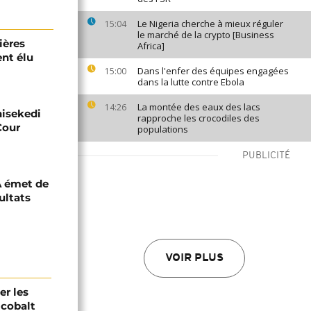
Le Nigeria cherche à mieux réguler
15:04
le marché de la crypto [Business
ières
Africa]
ent élu
Dans l'enfer des équipes engagées
15:00
dans la lutte contre Ebola
La montée des eaux des lacs
14:26
hisekedi
rapproche les crocodiles des
Cour
populations
PUBLICITÉ
A émet de
ultats
VOIR PLUS
er les
 cobalt