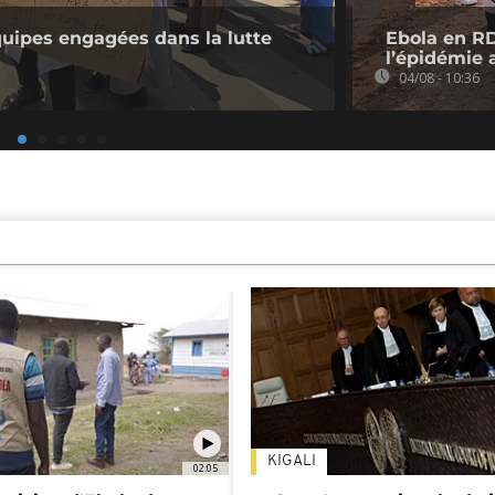
quipes engagées dans la lutte
Ebola en RD
l’épidémie 
04/08 - 10:36
KIGALI
02:05