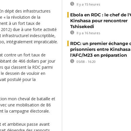
Il y a 15 heures
En dépit des infrastructures
Ebola en RDC : le chef de l
e « la révolution de la
Kinshasa pour rencontrer
ment à un fort taux de
Tshisekedi
012) due à une forte activité
Il y a 16 heures
t infrastructurel indescriptible,
, intégralement impraticable.
RDC: un premier échange 
prisonniers entre Kinshasa
at contre un fort taux de
l'AFC/M23 en préparation
bitant de 466 dollars par jour
05/08 - 16:20
es qui classent la RDC parmi
 le dessein de vouloir en
ait postulé pour la
ption mon cheval de bataille et
 avec une mobilisation de 86
ant la campagne électorale.
nt et ambitieux passe avant
evrait dépendre des rapports