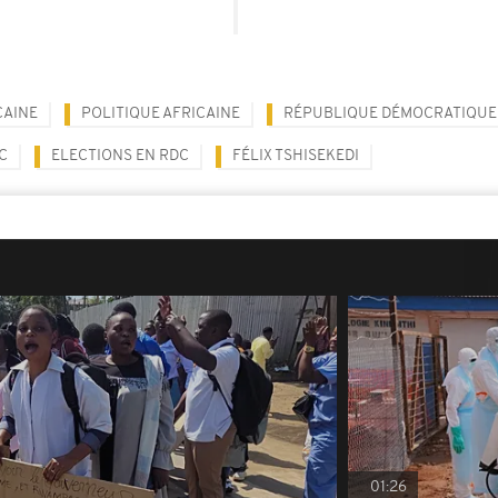
CAINE
POLITIQUE AFRICAINE
RÉPUBLIQUE DÉMOCRATIQUE
C
ELECTIONS EN RDC
FÉLIX TSHISEKEDI
01:26