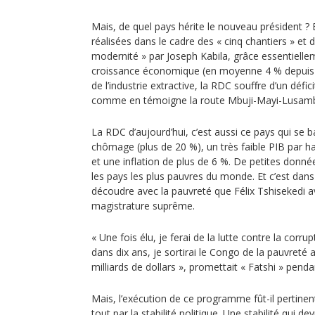
Mais, de quel pays hérite le nouveau président ? 
réalisées dans le cadre des « cinq chantiers » et d
modernité » par Joseph Kabila, grâce essentielle
croissance économique (en moyenne 4 % depuis 2
de l’industrie extractive, la RDC souffre d’un défici
comme en témoigne la route Mbuji-Mayi-Lusambo
La RDC d’aujourd’hui, c’est aussi ce pays qui se b
chômage (plus de 20 %), un très faible PIB par ha
et une inflation de plus de 6 %. De petites donné
les pays les plus pauvres du monde. Et c’est dans
découdre avec la pauvreté que Félix Tshisekedi av
magistrature suprême.
« Une fois élu, je ferai de la lutte contre la corru
dans dix ans, je sortirai le Congo de la pauvreté
milliards de dollars », promettait « Fatshi » pend
Mais, l’exécution de ce programme fût-il pertine
tout par la stabilité politique. Une stabilité qui d