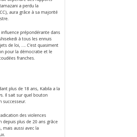
Ramazani a perdu la
CC), aura grâce à sa majorité
stre.
ne influence prépondérante dans
shisekedi à tous les ennuis
ets de loi, …. C’est quasiment
ion pour la démocratie et le
 coudées franches.
dant plus de 18 ans, Kabila a la
s. Il sait sur quel bouton
n successeur.
radication des violences
on depuis plus de 20 ans grâce
s, mais aussi avec la
ux.