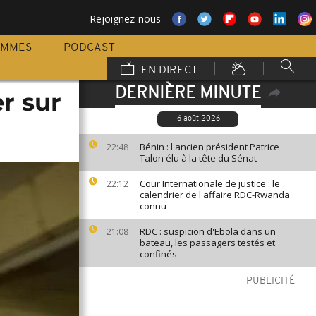
Rejoignez-nous
AMMES
PODCAST
EN DIRECT
DERNIÈRE MINUTE
r sur
6 août 2026
Bénin : l'ancien président Patrice
22:48
Talon élu à la tête du Sénat
Cour Internationale de justice : le
22:12
calendrier de l'affaire RDC-Rwanda
connu
RDC : suspicion d'Ebola dans un
21:08
bateau, les passagers testés et
confinés
PUBLICITÉ