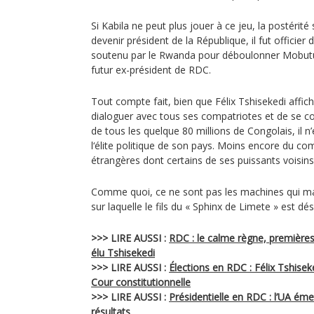
Si Kabila ne peut plus jouer à ce jeu, la postérité
devenir président de la République, il fut officier
soutenu par le Rwanda pour déboulonner Mobutu
futur ex-président de RDC.
Tout compte fait, bien que Félix Tshisekedi affic
dialoguer avec tous ses compatriotes et de se 
de tous les quelque 80 millions de Congolais, il n’e
l‘élite politique de son pays. Moins encore du c
étrangères dont certains de ses puissants voisins
Comme quoi, ce ne sont pas les machines qui ma
sur laquelle le fils du « Sphinx de Limete » est dé
>>> LIRE AUSSI :
RDC : le calme règne, premières 
élu Tshisekedi
>>> LIRE AUSSI :
Élections en RDC : Félix Tshisek
Cour constitutionnelle
>>> LIRE AUSSI :
Présidentielle en RDC : l’UA éme
résultats