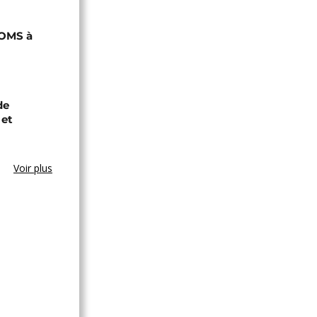
'OMS à
de
 et
Voir plus