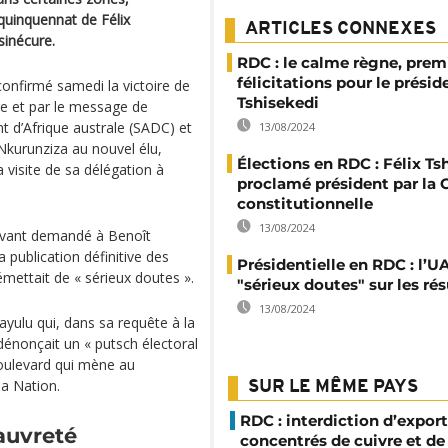
 quinquennat de Félix
ARTICLES CONNEXES
sinécure.
RDC : le calme règne, prem
félicitations pour le présid
 confirmé samedi la victoire de
Tshisekedi
re et par le message de
 d’Afrique australe (SADC) et
13/08/2024
 Nkurunziza au nouvel élu,
Élections en RDC : Félix Ts
a visite de sa délégation à
proclamé président par la 
constitutionnelle
13/08/2024
ravant demandé à Benoît
 publication définitive des
Présidentielle en RDC : l’U
 émettait de « sérieux doutes ».
"sérieux doutes" sur les rés
13/08/2024
ayulu qui, dans sa requête à la
 dénonçait un « putsch électoral
boulevard qui mène au
la Nation.
SUR LE MÊME PAYS
RDC : interdiction d’export
auvreté
concentrés de cuivre et de