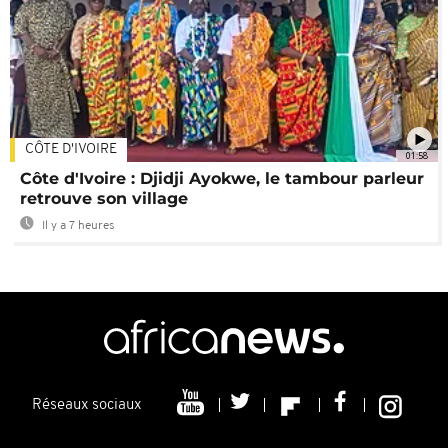
CÔTE D'IVOIRE
01:58
Côte d'Ivoire : Djidji Ayokwe, le tambour parleur
retrouve son village
Il y a 7 heures
Réseaux sociaux