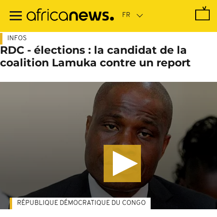
Passer
au
contenu
principal
INFOS
RDC - élections : la candidat de la
coalition Lamuka contre un report
RÉPUBLIQUE DÉMOCRATIQUE DU CONGO