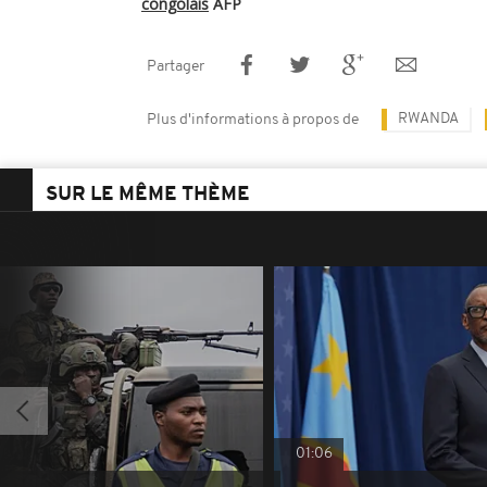
congolais
AFP
Partager
RWANDA
Plus d'informations à propos de
SUR LE MÊME THÈME
01:06