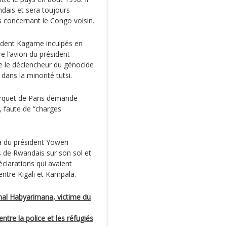
ndais et sera toujours
 concernant le Congo voisin.
sident Kagame inculpés en
e l’avion du président
 le déclencheur du génocide
dans la minorité tutsi.
parquet de Paris demande
, faute de “charges
 du président Yoweri
s de Rwandais sur son sol et
éclarations qui avaient
entre Kigali et Kampala.
énal Habyarimana, victime du
tre la police et les réfugiés