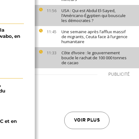
USA : Qui est Abdul El-Sayed,
11:56
l’Américano-Égyptien qui bouscule
les démocrates ?
la
Une semaine après l’afflux massif
11:45
wabo, en
de migrants, Ceuta face à l’urgence
humanitaire
Côte d’Ivoire : le gouvernement
11:33
boucle le rachat de 100 000 tonnes
de cacao
PUBLICITÉ
,
 du
VOIR PLUS
C et en