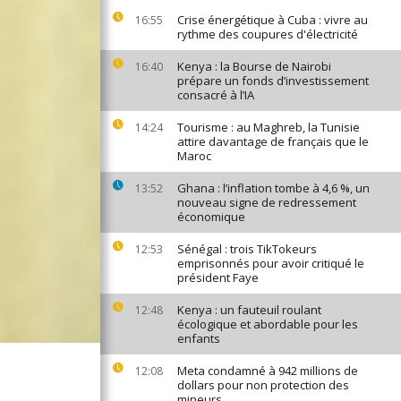
Crise énergétique à Cuba : vivre au
16:55
rythme des coupures d'électricité
Kenya : la Bourse de Nairobi
16:40
prépare un fonds d’investissement
consacré à l’IA
Tourisme : au Maghreb, la Tunisie
14:24
attire davantage de français que le
Maroc
Ghana : l’inflation tombe à 4,6 %, un
13:52
nouveau signe de redressement
économique
Sénégal : trois TikTokeurs
12:53
emprisonnés pour avoir critiqué le
président Faye
Kenya : un fauteuil roulant
12:48
écologique et abordable pour les
enfants
Meta condamné à 942 millions de
12:08
dollars pour non protection des
mineurs