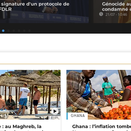
signature d'un protocole de
Génocide a
 FDLR
condamné e
21/07 - 10:46
GHANA
01:01
 : au Maghreb, la
Ghana : l’inflation tomb