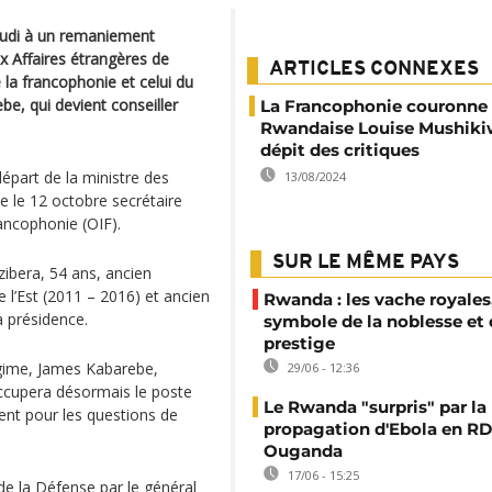
eudi à un remaniement
 Affaires étrangères de
ARTICLES CONNEXES
la francophonie et celui du
be, qui devient conseiller
La Francophonie couronne 
Rwandaise Louise Mushiki
dépit des critiques
départ de la ministre des
13/08/2024
 le 12 octobre secrétaire
rancophonie (OIF).
SUR LE MÊME PAYS
bera, 54 ans, ancien
 l’Est (2011 – 2016) et ancien
Rwanda : les vache royales
a présidence.
symbole de la noblesse et
prestige
régime, James Kabarebe,
29/06 - 12:36
occupera désormais le poste
Le Rwanda "surpris" par la
ent pour les questions de
propagation d'Ebola en RD
Ouganda
17/06 - 15:25
de la Défense par le général