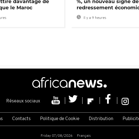
attire davantage de
%, un nouveau signe de
 que le Maroc
redressement économi
eures
Il y a 9 heures
Réseaux sociaux
ns
Contacts
Politique de Cookie
Distribution
Publicit
Friday 07/08/2026