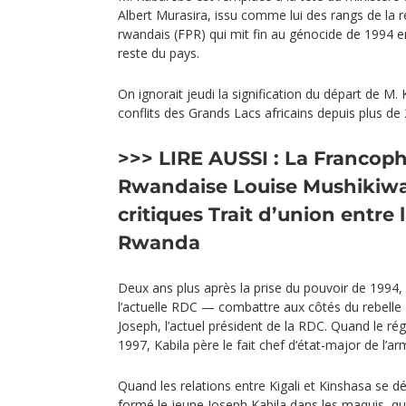
Albert Murasira, issu comme lui des rangs de la r
rwandais (FPR) qui mit fin au génocide de 1994 e
reste du pays.
On ignorait jeudi la signification du départ de M
conflits des Grands Lacs africains depuis plus de 
>>> LIRE AUSSI :
La Francoph
Rwandaise Louise Mushikiwa
critiques
Trait d’union entre 
Rwanda
Deux ans plus après la prise du pouvoir de 1994,
l’actuelle RDC — combattre aux côtés du rebelle 
Joseph, l’actuel président de la RDC. Quand le r
1997, Kabila père le fait chef d‘état-major de l’a
Quand les relations entre Kigali et Kinshasa se d
formé le jeune Joseph Kabila dans les maquis, qui