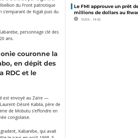
ébellion du Front patriotique
Le FMI approuve un prêt d
n s’emparant de Kigali puis du
millions de dollars au Rw
10/06 - 14:42
. Kabarebe, personnage clé des
20 ans.
onie couronne la
bo, en dépit des
la RDC et le
 il est envoyé au Zaïre —
Laurent-Désiré Kabila, père de
égime de Mobutu s’effondre en
rmée congolaise.
égradent, Kabarebe, qui avait
tte le pays en août 1998. Il