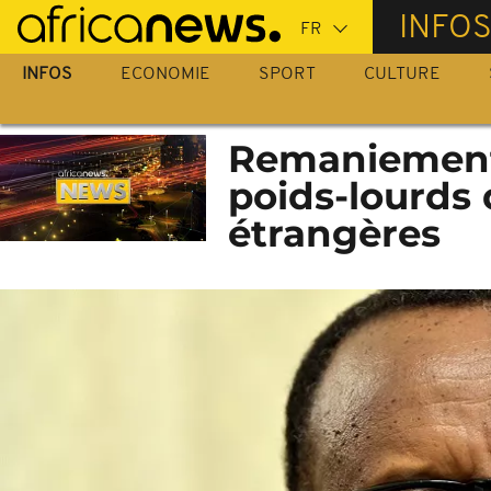
Passer
INFO
au
contenu
INFOS
ECONOMIE
SPORT
CULTURE
principal
Remaniement
poids-lourds 
étrangères