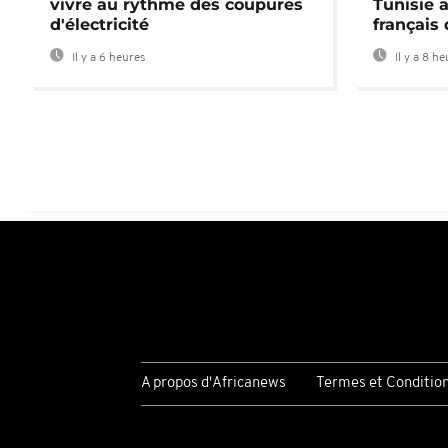
vivre au rythme des coupures
Tunisie 
d'électricité
français
Il y a 6 heures
Il y a 8 h
A propos d'Africanews
Termes et Conditio