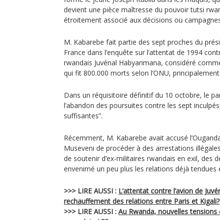
devient une pièce maîtresse du pouvoir tutsi rwa
étroitement associé aux décisions ou campagnes
M. Kabarebe fait partie des sept proches du pré
France dans l’enquête sur l’attentat de 1994 contr
rwandais Juvénal Habyarimana, considéré comme
qui fit 800.000 morts selon l’ONU, principalement 
Dans un réquisitoire définitif du 10 octobre, le 
l’abandon des poursuites contre les sept inculpés
suffisantes”.
Récemment, M. Kabarebe avait accusé l’Ouganda
Museveni de procéder à des arrestations illégale
de soutenir d’ex-militaires rwandais en exil, des d
envenimé un peu plus les relations déjà tendues 
>>> LIRE AUSSI :
L’attentat contre l’avion de Juv
rechauffement des relations entre Paris et Kigali?
>>> LIRE AUSSI :
Au Rwanda, nouvelles tensions en