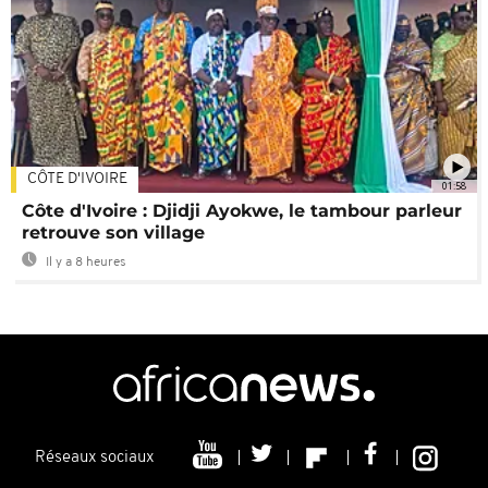
CÔTE D'IVOIRE
01:58
Côte d'Ivoire : Djidji Ayokwe, le tambour parleur
retrouve son village
Il y a 8 heures
Réseaux sociaux