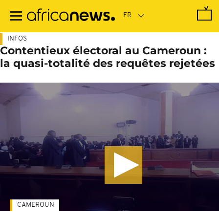
Passer
au
contenu
principal
INFOS
Contentieux électoral au Cameroun :
la quasi-totalité des requêtes rejetées
CAMEROUN