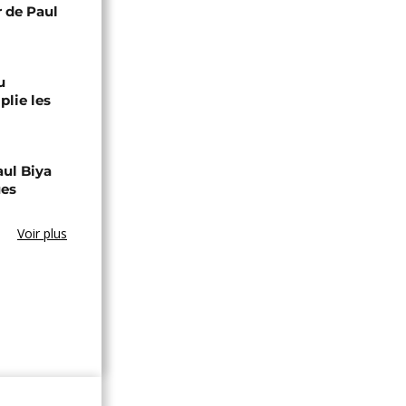
r de Paul
u
lie les
aul Biya
ues
Voir plus