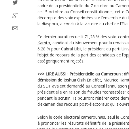
cadre de la présidentielle du 7 octobre au Came
ce 15 octobre au Conseil constitutionnel, cette 
décompte des voix exprimées sur l’ensemble du t
la diaspora, a conclu à la victoire du chef de l’Eta
Ce dernier aurait recueilli 71,28 % des voix, con
Kamto
, candidat du Mouvement pour la renaiss
6,28 % pour Cabral Libii, le président du parti Uni
l’objet de recours de la part des candidats de l’op
catégoriquement rejetés.
>>> LIRE AUSSI :
Présidentielle au Cameroun : rifi
démission de Joshua Osih
En effet, Maurice Kamto
du SDF avaient demandé au Conseil l’annulation pa
présidentielle en raison de fraudes “constatées”
pendant le scrutin. Ils pourront réitérer cette de
d’examen des recours post-électoraux qui s’ouvr
Selon le code électoral camerounais, seul le Conse
à prononcer les résultats définitifs de la préside