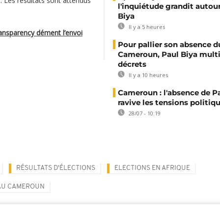
 Les résultats sont attendus
l'inquiétude grandit autou
Biya
Il y a 5 heures
ransparency dément l’envoi
Pour pallier son absence d
Cameroun, Paul Biya multip
décrets
Il y a 10 heures
Cameroun : l'absence de P
ravive les tensions politiq
28/07 - 10:19
RÉSULTATS D'ÉLECTIONS
ELECTIONS EN AFRIQUE
 AU CAMEROUN