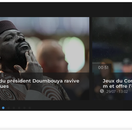
00:51
e du président Doumbouya ravive
Jeux du Co
ques
m et offre 
29/07 - 13:02