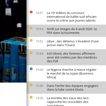
La 13ᵉ édition du concours
16:37
international de ballet sud-africain
ouvre la scène aux jeunes talents
Arrêt sur images du 6 août 2026 : la
15:54
FIFA dans la tourmente
Libye : des détenus s'évadent d'une
15:52
prison dans l'Ouest
A El-Obeid, des femmes affirment
15:34
avoir été violées par des membres
des FSR
Le Nigeria cherche à mieux réguler
15:04
le marché de la crypto [Business
Africa]
Dans l'enfer des équipes engagées
15:00
dans la lutte contre Ebola
La montée des eaux des lacs
14:26
rapproche les crocodiles des
populations