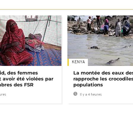
KENYA
id, des femmes
La montée des eaux des
 avoir été violées par
rapproche les crocodile
bres des FSR
populations
eures
Il y a 4 heures