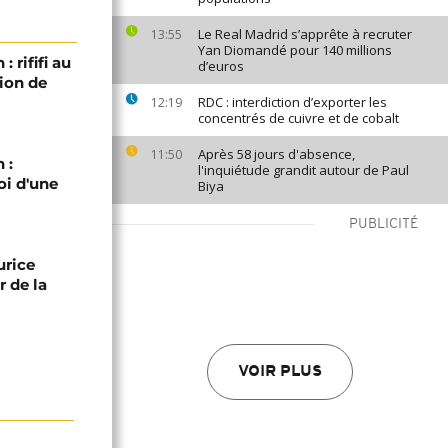
Le Real Madrid s’apprête à recruter
13:55
Yan Diomandé pour 140 millions
 rififi au
d’euros
ion de
RDC : interdiction d’exporter les
12:19
concentrés de cuivre et de cobalt
Après 58 jours d'absence,
11:50
 :
l'inquiétude grandit autour de Paul
oi d'une
Biya
PUBLICITÉ
urice
 de la
VOIR PLUS