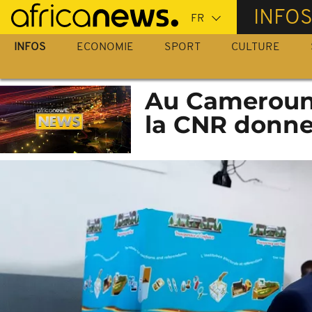
Passer
INFO
au
contenu
INFOS
ECONOMIE
SPORT
CULTURE
principal
Au Cameroun, 
la CNR donne