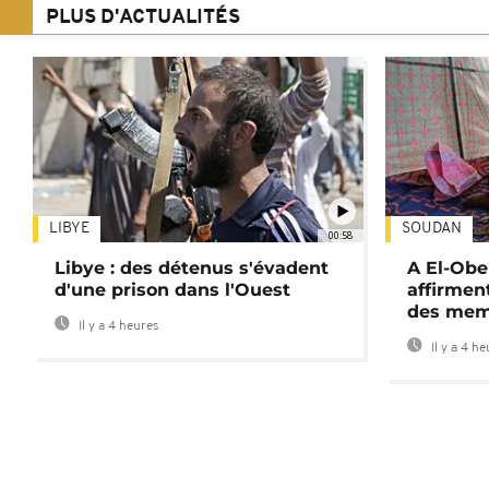
PLUS D'ACTUALITÉS
LIBYE
SOUDAN
00:58
Libye : des détenus s'évadent
A El-Obe
d'une prison dans l'Ouest
affirment
des mem
Il y a 4 heures
Il y a 4 h