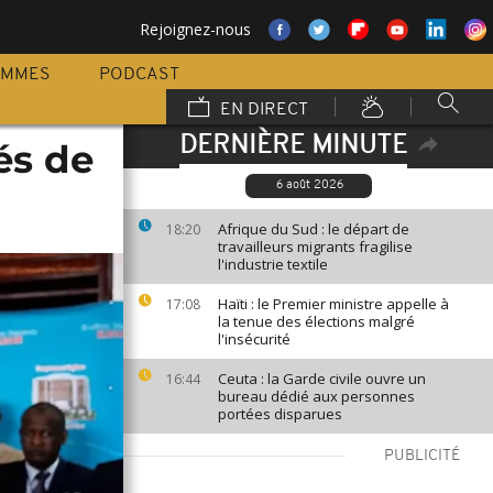
Rejoignez-nous
AMMES
PODCAST
EN DIRECT
DERNIÈRE MINUTE
és de
6 août 2026
Afrique du Sud : le départ de
18:20
travailleurs migrants fragilise
l'industrie textile
Haïti : le Premier ministre appelle à
17:08
la tenue des élections malgré
l'insécurité
Ceuta : la Garde civile ouvre un
16:44
bureau dédié aux personnes
portées disparues
PUBLICITÉ