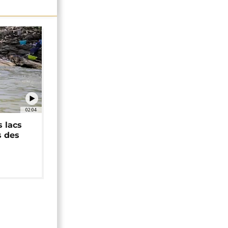
02:04
 lacs
s des