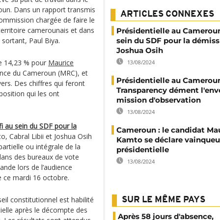
roun. Dans un rapport transmis
ARTICLES CONNEXES
Commission chargée de faire le
erritoire camerounais et dans
Présidentielle au Cameroun :
t sortant, Paul Biya.
sein du SDF pour la démiss
Joshua Osih
tre 14,23 % pour
Maurice
13/08/2024
ance du Cameroun (MRC), et
Présidentielle au Cameroun
vers. Des chiffres qui feront
Transparency dément l'env
position qui les ont
mission d'observation
13/08/2024
fi au sein du SDF pour la
Cameroun : le candidat Ma
, Cabral Libii et Joshua Osih
Kamto se déclare vainqueur
rtielle ou intégrale de la
présidentielle
 dans des bureaux de vote
13/08/2024
mande lors de l’audience
e ce mardi 16 octobre.
il constitutionnel est habilité
SUR LE MÊME PAYS
ntielle après le décompte des
Après 58 jours d'absence,