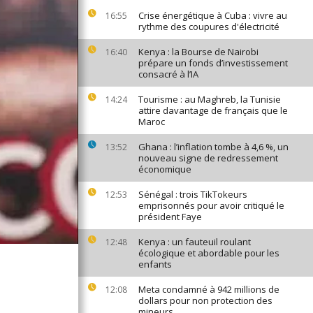
Crise énergétique à Cuba : vivre au
16:55
rythme des coupures d'électricité
Kenya : la Bourse de Nairobi
16:40
prépare un fonds d’investissement
consacré à l’IA
Tourisme : au Maghreb, la Tunisie
14:24
attire davantage de français que le
Maroc
Ghana : l’inflation tombe à 4,6 %, un
13:52
nouveau signe de redressement
économique
Sénégal : trois TikTokeurs
12:53
emprisonnés pour avoir critiqué le
président Faye
Kenya : un fauteuil roulant
12:48
écologique et abordable pour les
enfants
Meta condamné à 942 millions de
12:08
dollars pour non protection des
mineurs