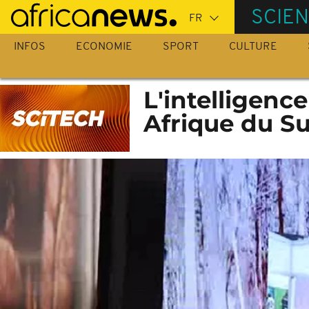
Passer
SCIE
au
contenu
INFOS
ECONOMIE
SPORT
CULTURE
principal
L'intelligence
Afrique du S