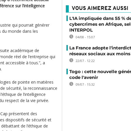
férence sur l’intelligence
VOUS AIMEREZ AUSSI
L'IA impliquée dans 55 % d
cybercrimes en Afrique, se
ustrie qui pourrait générer
INTERPOL
es du monde dans les
04/08 - 15:07
La France adopte l'interdic
oursuite académique de
réseaux sociaux aux moins 
le monde réel de l’entreprise qui
22/07 - 12:22
t accessible à tous.”, a
.
Togo : cette nouvelle génér
code l'avenir
logies de pointe en matières
09/07 - 15:32
de sécurité, la reconnaissance
‘éthique de l’intelligence
 du respect de la vie privée.
au Cap présentent des
s dispositifs de sécurité et
 débattant de l‘éthique de