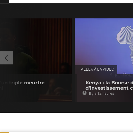
ALLER À LA VIDEO
'un triple meurtre
Kenya : la Bourse 
ni
d’investissement c
Il y a 12 heures