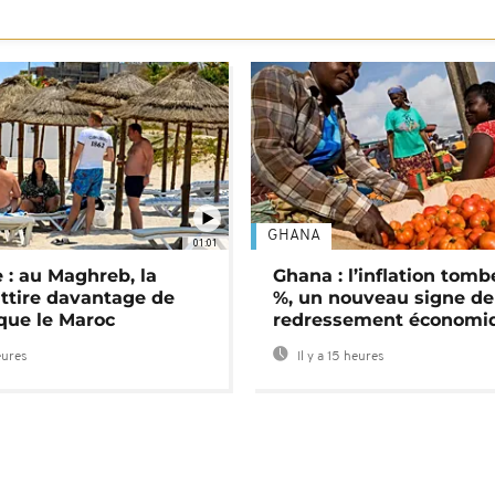
GHANA
01:01
 : au Maghreb, la
Ghana : l’inflation tomb
attire davantage de
%, un nouveau signe de
 que le Maroc
redressement économi
eures
Il y a 15 heures