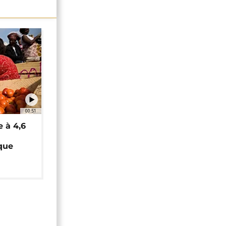
00:51
e à 4,6
que