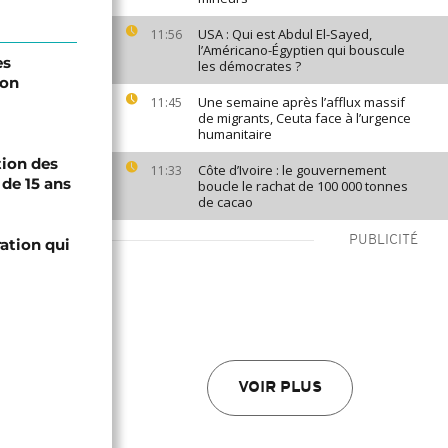
USA : Qui est Abdul El-Sayed,
11:56
l’Américano-Égyptien qui bouscule
es
les démocrates ?
lon
Une semaine après l’afflux massif
11:45
de migrants, Ceuta face à l’urgence
humanitaire
tion des
Côte d’Ivoire : le gouvernement
11:33
de 15 ans
boucle le rachat de 100 000 tonnes
de cacao
PUBLICITÉ
ation qui
VOIR PLUS