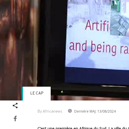
LE CAP
Dernière MAJ:
13/08/2024
By Africanews
C’est une première en Afrique du Sud. La ville du