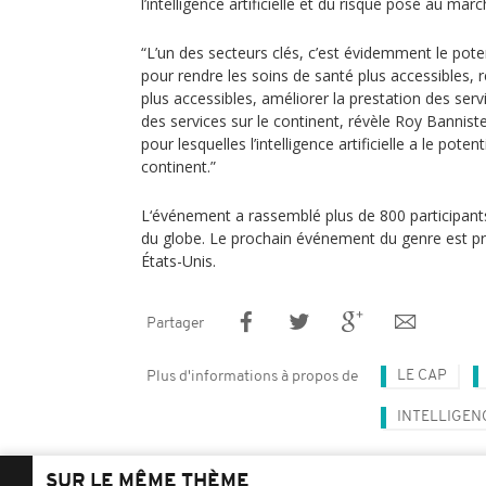
l’intelligence artificielle et du risque posé au marc
“L’un des secteurs clés, c’est évidemment le potentie
pour rendre les soins de santé plus accessibles, r
plus accessibles, améliorer la prestation des serv
des services sur le continent, révèle Roy Bannist
pour lesquelles l’intelligence artificielle a le poten
continent.”
L‘événement a rassemblé plus de 800 participants
du globe. Le prochain événement du genre est 
États-Unis.
Partager
LE CAP
Plus d'informations à propos de
INTELLIGENC
SUR LE MÊME THÈME