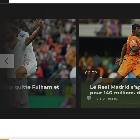
00:52
a Diop quitte Fulham et
Le Real Madrid s’a
pour 140 millions 
Il y a 8 heures