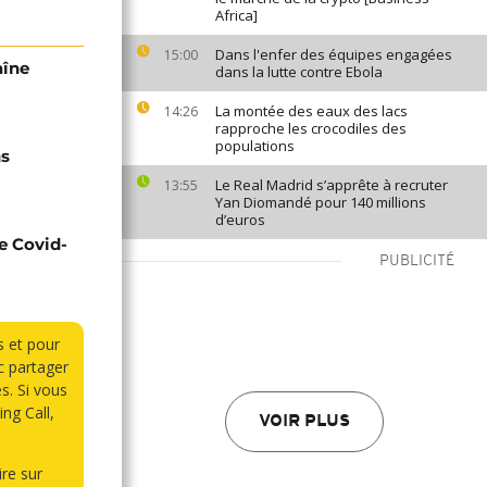
Africa]
Dans l'enfer des équipes engagées
15:00
aîne
dans la lutte contre Ebola
La montée des eaux des lacs
14:26
rapproche les crocodiles des
populations
ns
Le Real Madrid s’apprête à recruter
13:55
Yan Diomandé pour 140 millions
d’euros
e Covid-
PUBLICITÉ
s et pour
 partager
s. Si vous
ng Call,
VOIR PLUS
re sur