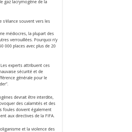
 de gaz lacrymogène de la
e s‘élance souvent vers les
erie médiocres, la plupart des
tres verrouillées. Pourquoi n’y
 60 000 places avec plus de 20
. Les experts attribuent ces
auvaise sécurité et de
fférence générale pour le
der”.
ogènes devrait être interdite,
 provoquer des calamités et des
es foules doivent également
t aux directives de la FIFA.
ooliganisme et la violence des