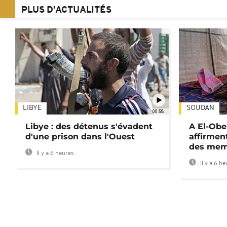
PLUS D'ACTUALITÉS
LIBYE
SOUDAN
00:58
Libye : des détenus s'évadent
A El-Obe
d'une prison dans l'Ouest
affirment
des mem
Il y a 6 heures
Il y a 6 h