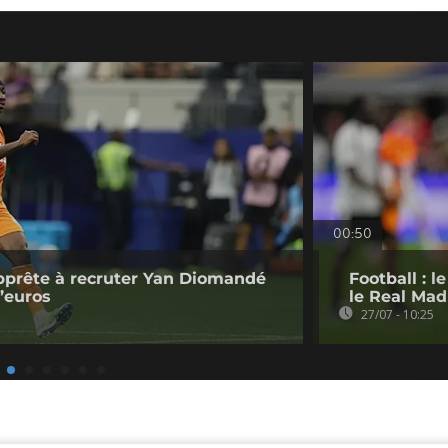
00:50
pprête à recruter Yan Diomandé
Football : 
d’euros
le Real Mad
27/07 - 10:25