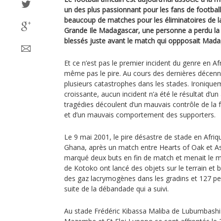
un des plus passionnant pour les fans de football s
beaucoup de matches pour les éliminatoires de l
Grande Ile Madagascar, une personne a perdu la v
blessés juste avant le match qui oppposait Mada
Et ce n’est pas le premier incident du genre en Af
même pas le pire. Au cours des dernières décenni
plusieurs catastrophes dans les stades. Ironiquem
croissante, aucun incident n’a été le résultat d’un
tragédies découlent d’un mauvais contrôle de la fo
et d’un mauvais comportement des supporters.
Le 9 mai 2001, le pire désastre de stade en Afriq
Ghana, après un match entre Hearts of Oak et A
marqué deux buts en fin de match et menait le 
de Kotoko ont lancé des objets sur le terrain et br
des gaz lacrymogènes dans les gradins et 127 per
suite de la débandade qui a suivi.
Au stade Frédéric Kibassa Maliba de Lubumbashi