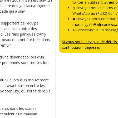
avril 2001. Il s’en est suivi un
twitter en utilisant
#themor
e a tiré des gaz lacrymogènes
Envoyer nous un Sms o
dade qui a suivi.
WhatsApp au (+242) 064 7
Envoyez-nous un email s
 supporters de l‘équipe
morningcall @africanews.
de violence contre des
Laissez-nous un messag
ïd. Les fans paniqués d’Ahly
t beaucoup ont été tués dans
Si vous souhaitez plus de détails 
enfuir.
contribution, cliquez ici
s d’une débandade lors d’un
 personnes sont mortes lors
ue du Sud lors d’un mouvement
al d’avant-saison entre les
Soccer City, où s’était déroulé
dents dans les stades
 découlent d’un mauvais