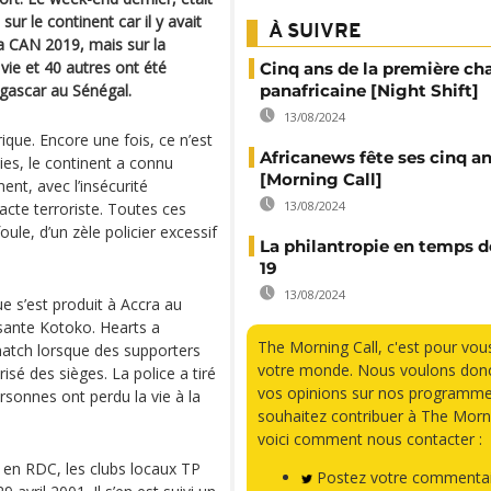
ur le continent car il y avait
À SUIVRE
a CAN 2019, mais sur la
ie et 40 autres ont été
Cinq ans de la première ch
gascar au Sénégal.
panafricaine [Night Shift]
13/08/2024
rique. Encore une fois, ce n’est
Africanews fête ses cinq a
es, le continent a connu
[Morning Call]
ent, avec l’insécurité
13/08/2024
 acte terroriste. Toutes ces
ule, d’un zèle policier excessif
La philantropie en temps d
19
13/08/2024
ue s’est produit à Accra au
sante Kotoko. Hearts a
The Morning Call, c'est pour vou
match lorsque des supporters
votre monde. Nous voulons donc
isé des sièges. La police a tiré
vos opinions sur nos programme
sonnes ont perdu la vie à la
souhaitez contribuer à The Morni
voici comment nous contacter :
 en RDC, les clubs locaux TP
Postez votre commentai