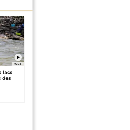
02:04
 lacs
s des