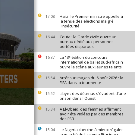
Haïti : le Premier ministre appelle à
17:08
la tenue des élections malgré
l'insécurité
Ceuta : la Garde civile ouvre un
16:44
bureau dédié aux personnes
portées disparues
La 13ᵉ édition du concours
16:37
international de ballet sud-africain
ouvre la scène aux jeunes talents
Arrêt sur images du 6 août 2026 : la
15:54
FIFA dans la tourmente
Libye : des détenus s'évadent d'une
15:52
prison dans l'Ouest
A El-Obeid, des femmes affirment
15:34
avoir été violées par des membres
des FSR
Le Nigeria cherche à mieux réguler
15:04
le marché de la crypto [Business