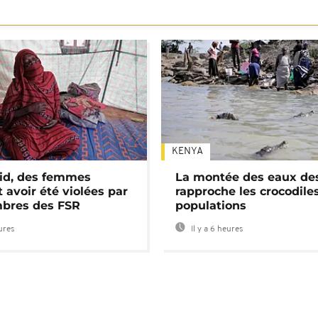
KENYA
id, des femmes
La montée des eaux des
 avoir été violées par
rapproche les crocodile
bres des FSR
populations
eures
Il y a 6 heures