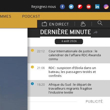
Rejoignez-nous
AMMES
PODCAST
EN DIRECT
DERNIÈRE MINUTE
6 août 2026
Cour Internationale de justice : le
22:12
calendrier de l'affaire RDC-Rwanda
connu
RDC : suspicion d'Ebola dans un
21:08
bateau, les passagers testés et
confinés
Afrique du Sud : le départ de
18:20
travailleurs migrants fragilise
l'industrie textile
PUBLICITÉ