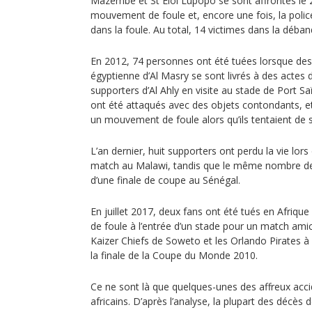
Mazembe et St Eloi Lupopo se sont affrontés le 29 
mouvement de foule et, encore une fois, la polic
dans la foule. Au total, 14 victimes dans la déban
En 2012, 74 personnes ont été tuées lorsque des
égyptienne d’Al Masry se sont livrés à des actes 
supporters d’Al Ahly en visite au stade de Port Sa
ont été attaqués avec des objets contondants, e
un mouvement de foule alors qu’ils tentaient de s’
L’an dernier, huit supporters ont perdu la vie lor
match au Malawi, tandis que le même nombre de
d’une finale de coupe au Sénégal.
En juillet 2017, deux fans ont été tués en Afriq
de foule à l’entrée d’un stade pour un match amic
Kaizer Chiefs de Soweto et les Orlando Pirates à 
la finale de la Coupe du Monde 2010.
Ce ne sont là que quelques-unes des affreux acci
africains. D’après l’analyse, la plupart des décès