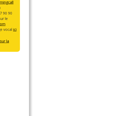
ningcall
u
7 90 90
ur le
com
e vocal
ici
sur la